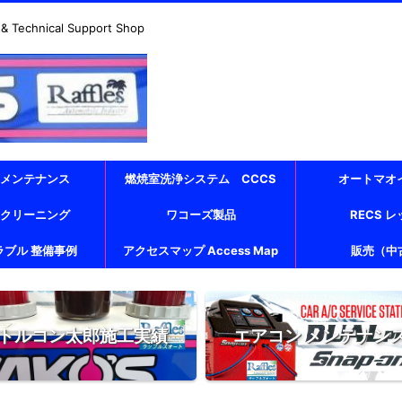
echnical Support Shop
 メンテナンス
燃焼室洗浄システム CCCS
オートマオ
 クリーニング
ワコーズ製品
RECS 
ラブル 整備事例
アクセスマップ Access Map
販売（中
トルコン太郎施工実績
エアコン メンテナン