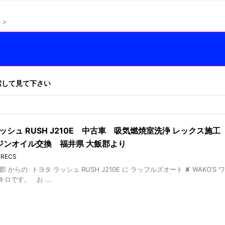
井
>
索して見て下さい
ラッシュ RUSH J210E 中古車 吸気燃焼室洗浄 レックス
ジンオイル交換 福井県 大飯郡より
,
RECS
郡 からの トヨタ ラッシュ RUSH J210E に ラッフルズオート ✘ WAK
キロです。 お ...