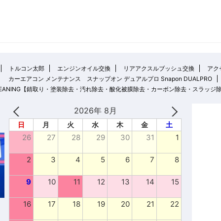
トルコン太郎
エンジンオイル交換
リアアクスルブッシュ交換
アクセ
カーエアコン メンテナンス スナップオン デュアルプロ Snapon DUALPRO
 CLEANING【錆取り・塗装除去・汚れ除去・酸化被膜除去・カーボン除去・スラッジ
2026年 8月
日
月
火
水
木
金
土
26
27
28
29
30
31
1
2
3
4
5
6
7
8
9
10
11
12
13
14
15
16
17
18
19
20
21
22