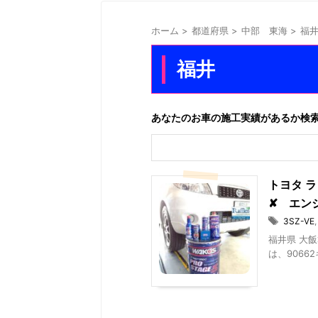
ホーム
>
都道府県
>
中部 東海
>
福
福井
あなたのお車の施工実績があるか検
トヨタ 
✘ エン
3SZ-VE
福井県 大飯
は、90662