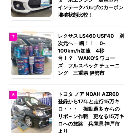
ターボエンジン 燃焼室内・
インテークバルブのカーボン
堆積状態比較！
レクサス LS460 USF40 別
7
次元へ 一瞬！！ 0-
100km/h加速 4秒
台！？ WAKO’S ワコー
ズ フルスペック チューニ
ング 三重県 伊勢市
トヨタ ノア NOAH AZR60
8
登録から17年と走行15万キ
ロ・・・ 振動過多 からの
リボ～ン作戦 更なる15万キ
ロへの旅路 兵庫県 神戸市
より