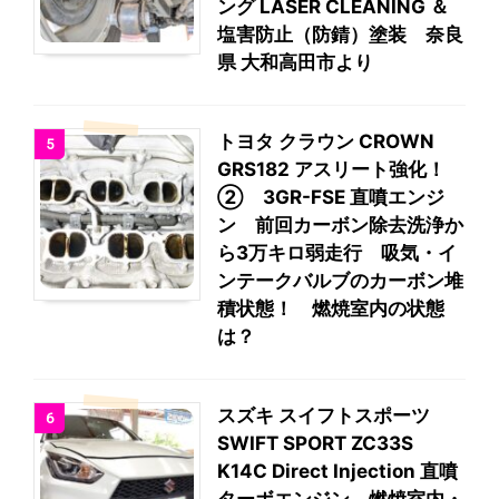
ング LASER CLEANING ＆
塩害防止（防錆）塗装 奈良
県 大和高田市より
トヨタ クラウン CROWN
5
GRS182 アスリート強化！
② 3GR-FSE 直噴エンジ
ン 前回カーボン除去洗浄か
ら3万キロ弱走行 吸気・イ
ンテークバルブのカーボン堆
積状態！ 燃焼室内の状態
は？
スズキ スイフトスポーツ
6
SWIFT SPORT ZC33S
K14C Direct Injection 直噴