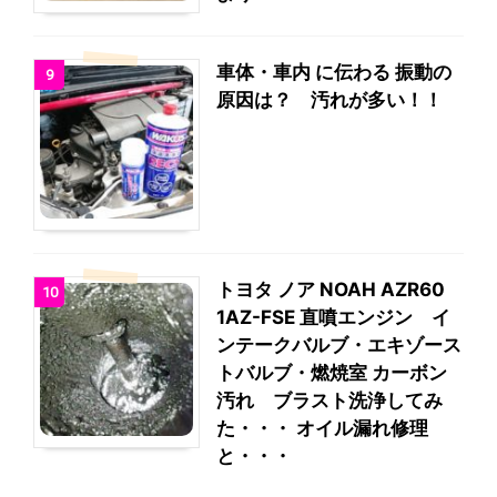
車体・車内 に伝わる 振動の
9
原因は？ 汚れが多い！！
トヨタ ノア NOAH AZR60
10
1AZ-FSE 直噴エンジン イ
ンテークバルブ・エキゾース
トバルブ・燃焼室 カーボン
汚れ ブラスト洗浄してみ
た・・・ オイル漏れ修理
と・・・