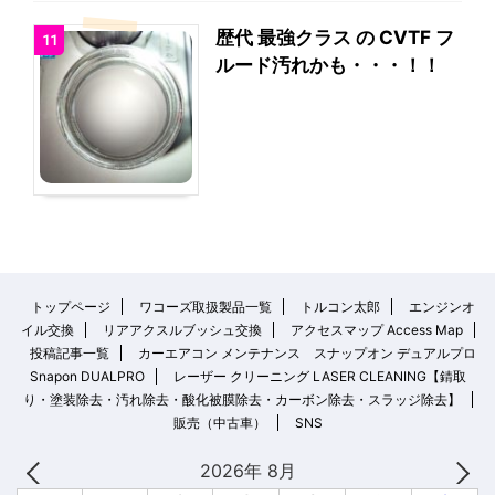
歴代 最強クラス の CVTF フ
11
ルード汚れかも・・・！！
トップページ
ワコーズ取扱製品一覧
トルコン太郎
エンジンオ
イル交換
リアアクスルブッシュ交換
アクセスマップ Access Map
投稿記事一覧
カーエアコン メンテナンス スナップオン デュアルプロ
Snapon DUALPRO
レーザー クリーニング LASER CLEANING【錆取
り・塗装除去・汚れ除去・酸化被膜除去・カーボン除去・スラッジ除去】
販売（中古車）
SNS
2026年 8月