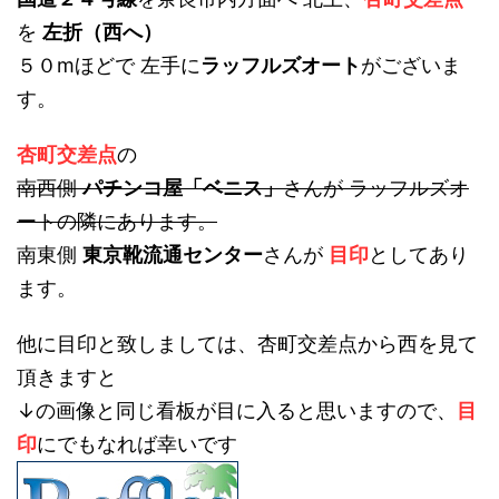
を
左折（西へ）
５０mほどで 左手に
ラッフルズオート
がございま
す。
杏町交差点
の
南西側
パチンコ屋「ベニス」
さんが ラッフルズオ
ートの隣にあります。
南東側
東京靴流通センター
さんが
目印
としてあり
ます。
他に目印と致しましては、杏町交差点から西を見て
頂きますと
↓の画像と同じ看板が目に入ると思いますので、
目
印
にでもなれば幸いです