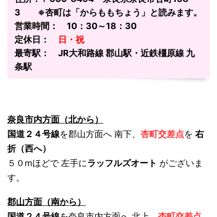
3 ※杏町は「からももちょう」と読みます。
営業時間： 10：30～18：30
定休日：
日・祝
最寄駅： JR大和路線 郡山駅・近鉄橿原線 九
条駅
奈良市内方面（北から）
国道２４号線
を郡山方面へ 南下、
杏町交差点
を
右
折（西へ）
５０mほどで 左手に
ラッフルズオート
がございま
す。
郡山方面（南から）
国道２４号線
を奈良市内方面へ 北上、
杏町交差点