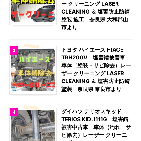
ー クリーニング LASER
CLEANING ＆ 塩害防止防錆
塗装 施工 奈良県 大和郡山
市より
トヨタ ハイエース HIACE
3
TRH200V 塩害錆被害車
車体（塗装・サビ除去）レー
ザー クリーニング LASER
CLEANING ＆ 塩害防止防錆
塗装 奈良県 奈良市より
ダイハツ テリオスキッド
4
TERIOS KID J111G 塩害錆
被害中古車 車体（汚れ・サ
ビ除去）レーザー クリーニ