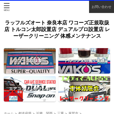
お問い合わせ
ラッフルズオート 奈良本店 ワコーズ正規取扱
店 トルコン太郎設置店 デュアルプロ設置店 レ
ーザークリーニング 体感メンテナンス
ワコーズ取扱製品
トルコン太郎施工実績
エアコン メンテナンス
レーザー クリーニング
ホーム
>
都道府県
>
近畿 関西
>
三重
>
尾鷲市
>