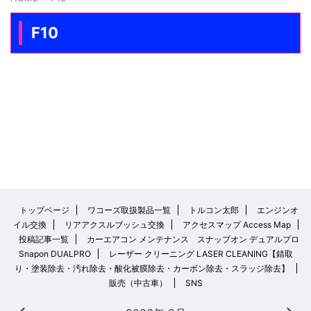
F10
トップページ
ワコーズ取扱製品一覧
トルコン太郎
エンジンオ
イル交換
リアアクスルブッシュ交換
アクセスマップ Access Map
投稿記事一覧
カーエアコン メンテナンス スナップオン デュアルプロ
Snapon DUALPRO
レーザー クリーニング LASER CLEANING【錆取
り・塗装除去・汚れ除去・酸化被膜除去・カーボン除去・スラッジ除去】
販売（中古車）
SNS