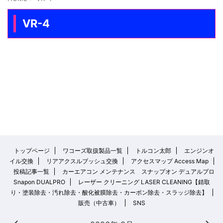
VR-4
トップページ
ワコーズ取扱製品一覧
トルコン太郎
エンジンオ
イル交換
リアアクスルブッシュ交換
アクセスマップ Access Map
投稿記事一覧
カーエアコン メンテナンス スナップオン デュアルプロ
Snapon DUALPRO
レーザー クリーニング LASER CLEANING【錆取
り・塗装除去・汚れ除去・酸化被膜除去・カーボン除去・スラッジ除去】
販売（中古車）
SNS