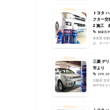
トヨタ ハ
クター交換
2 施工 
触媒洗浄
奈良県 生駒
は、オーナー
三菱 デリ
市より
DPR
,
D
大阪府 茨木
99719キ