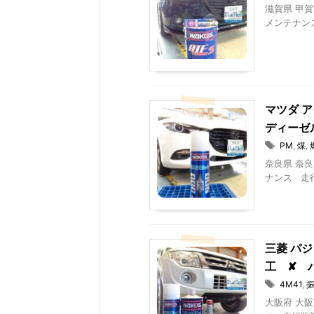
滋賀県 甲賀市
メンテナンス
マツダ ア
ディーゼル
PM
,
煤
,
奈良県 奈良
ナンス 走行距
三菱 パジ
工 ✘ 
4M41
,
大阪府 大阪市