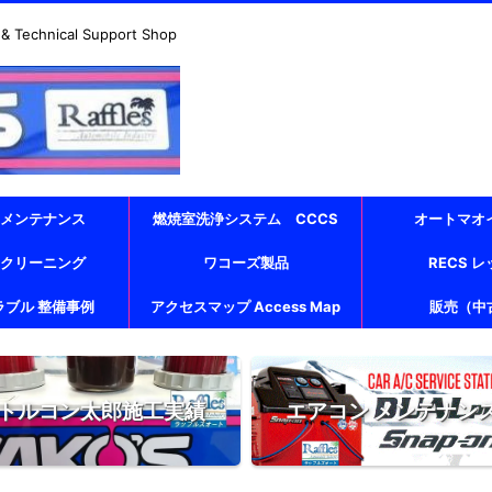
echnical Support Shop
 メンテナンス
燃焼室洗浄システム CCCS
オートマオ
 クリーニング
ワコーズ製品
RECS 
ラブル 整備事例
アクセスマップ Access Map
販売（中
トルコン太郎施工実績
エアコン メンテナン