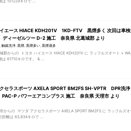
 101229キロで ...
イエース HIACE KDH201V 1KD-FTV 黒煙多く 次回
 ディーゼルツー D-2 施工 奈良県 北葛城郡 より
,
触媒洗浄
,
黒煙
,
黒煙多い
,
黒煙過多
城郡からの トヨタ ハイエース HIACE KDH201V に ラッフルズオート × 
 61710キロです。 & ...
クセラスポーツ AXELA SPORT BM2FS SH-VPTR DPR洗
PAC-P パワーエアコンプラス 施工 奈良県 天理市 より
市からの マツダ アクセラスポーツ AXELA SPORT BM2FS に ラッフルズ
離は 63,834キロで ...