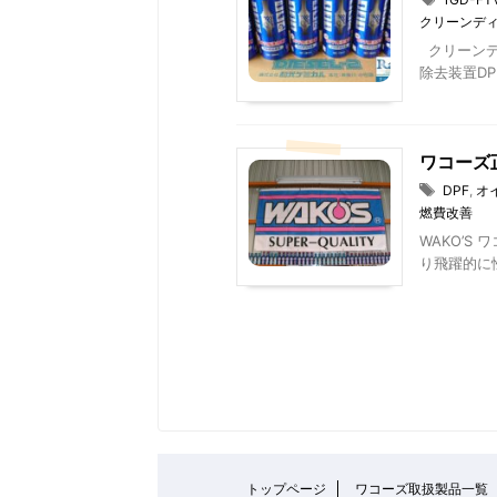
クリーンデ
クリーンデ
除去装置DP
ワコーズ
DPF
,
オ
燃費改善
WAKO’S
り飛躍的に性
トップページ
ワコーズ取扱製品一覧