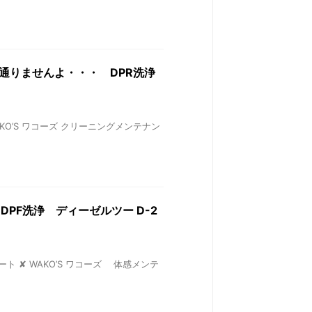
は車検通りませんよ・・・ DPR洗浄
WAKO’S ワコーズ クリーニングメンテナン
浄 DPF洗浄 ディーゼルツー D-2
オート ✘ WAKO’S ワコーズ 体感メンテ