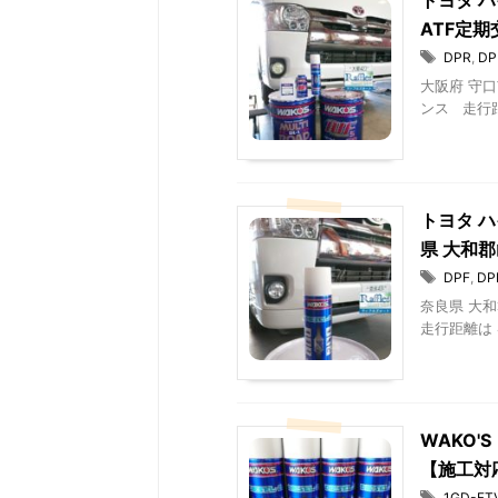
トヨタ ハ
ATF定
DPR
,
D
大阪府 守口
ンス 走行距離
トヨタ ハ
県 大和
DPF
,
D
奈良県 大和
走行距離は 4
WAKO
【施工対
1GD-FT