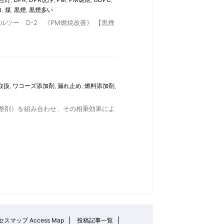
ロ
,
煤
,
黒煙
,
黒煙多い
ツー D-2 《PM燃焼改善》 【黒煙
取扱
,
ワコーズ添加剤
,
漏れ止め
,
燃料添加剤
,
摩擦調整剤）を組み合わせ、その相乗効果によ
スマップ Access Map
投稿記事一覧