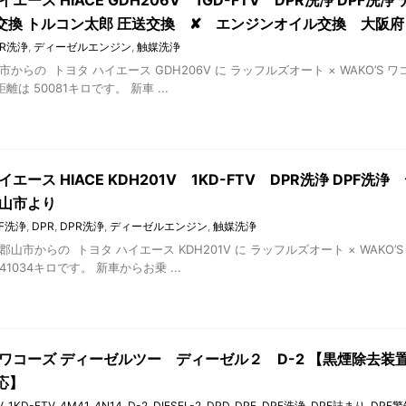
イエース HIACE GDH206V 1GD-FTV DPR洗浄 DPF洗
期交換 トルコン太郎 圧送交換 ✘ エンジンオイル交換 大阪府
PR洗浄
,
ディーゼルエンジン
,
触媒洗浄
市からの トヨタ ハイエース GDH206V に ラッフルズオート × WAKO’S
は 50081キロです。 新車 ...
イエース HIACE KDH201V 1KD-FTV DPR洗浄 DPF洗
郡山市より
PF洗浄
,
DPR
,
DPR洗浄
,
ディーゼルエンジン
,
触媒洗浄
郡山市からの トヨタ ハイエース KDH201V に ラッフルズオート × WAK
1034キロです。 新車からお乗 ...
'S ワコーズ ディーゼルツー ディーゼル２ D-2 【黒煙除去
応】
V
,
1KD-FTV
,
4M41
,
4N14
,
D-2
,
DIESEL-2
,
DPD
,
DPF
,
DPF洗浄
,
DPF詰まり
,
DPF