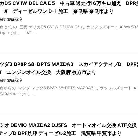
カD5 CV1W DELICA D5 中古車 過走行16万キロ越え D
工 ✘ ディーゼルワン D-1 施工 奈良県 奈良市より
燃費
,
触媒洗浄
市 からの 三菱 デリカD5 CV1W DELICA D5 に ラッフルズオート ✘ W
1キロです。 「AT ...
ツダ3 BP8P S8-DPTS MAZDA3 スカイアクティブD DP
 ✘ エンジンオイル交換 大阪府 枚方市より
燃費
,
触媒洗浄
市からの マツダ マツダ3 BP8P S8-DPTS MAZDA3 に ラッフルズオート
4944キロです。 ...
ミオ DEMIO MAZDA2 DJ5FS オートマオイル交換 ATF
ティブD DPF洗浄 ディーゼル2施工 滋賀県 甲賀市より