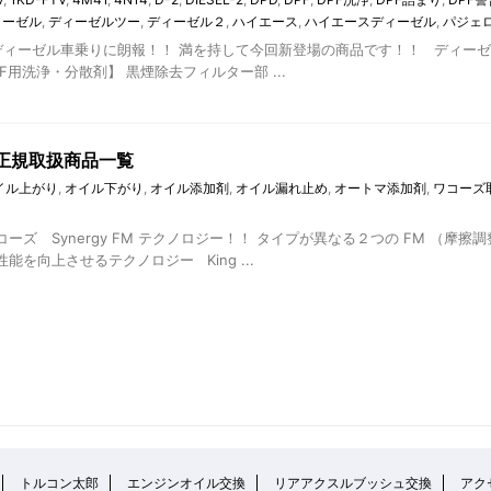
ィーゼル
,
ディーゼルツー
,
ディーゼル２
,
ハイエース
,
ハイエースディーゼル
,
パジェ
ィーゼル車乗りに朗報！！ 満を持して今回新登場の商品です！！ ディーゼル
F用洗浄・分散剤】 黒煙除去フィルター部 ...
正規取扱商品一覧
イル上がり
,
オイル下がり
,
オイル添加剤
,
オイル漏れ止め
,
オートマ添加剤
,
ワコーズ
 ワコーズ Synergy FM テクノロジー！！ タイプが異なる２つの FM （
能を向上させるテクノロジー King ...
トルコン太郎
エンジンオイル交換
リアアクスルブッシュ交換
アクセ