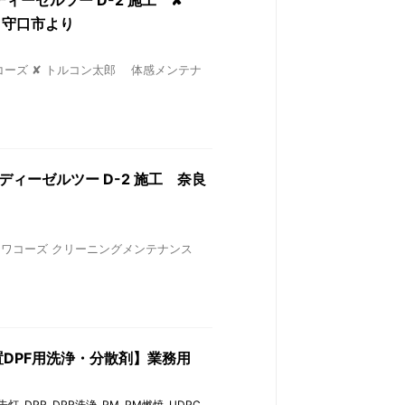
浄 ディーゼルツー D-2 施工 ✘
 守口市より
 ワコーズ ✘ トルコン太郎 体感メンテナ
浄 ディーゼルツー D-2 施工 奈良
O’S ワコーズ クリーニングメンテナンス
装置DPF用洗浄・分散剤】業務用
警告灯
,
DPR
,
DPR洗浄
,
PM
,
PM燃焼
,
UDPC
,