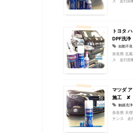
ス 走行距離は
トヨタ ハ
DPF洗浄
始動不良
奈良県 北葛
ス 走行距離は
マツダ ア
施工 ✘ 
触媒洗浄
奈良県 天理
ナンス 走行距