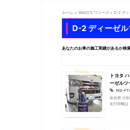
ホーム
>
WAKO'S ワコーズ
>
D-2 デ
D-2 ディーゼ
あなたのお車の施工実績があるか検
トヨタ ハ
ーゼルツ
1KD-FT
奈良県 大和
走行距離は 6