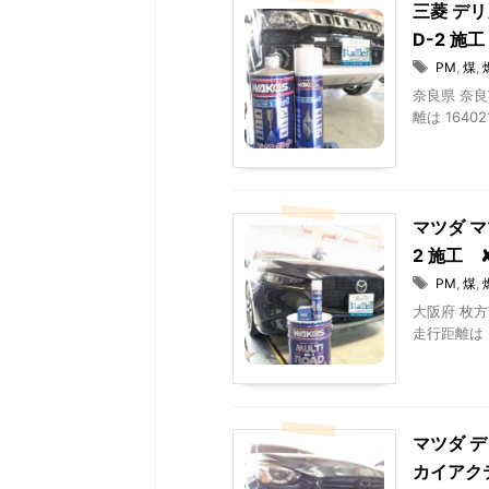
三菱 デリ
D-2 施
PM
,
煤
,
奈良県 奈良
離は 16402
マツダ マ
2 施工
PM
,
煤
,
大阪府 枚方
走行距離は 5
マツダ デ
カイアク