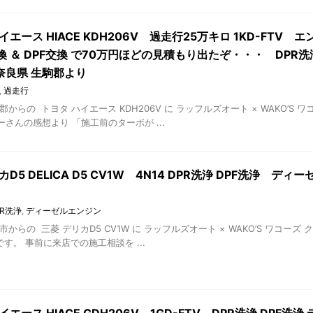
イエース HIACE KDH206V 過走行25万キロ 1KD-FTV
 ＆ DPF交換 で70万円ほどの見積もり出たぞ・・・ DPR洗浄
奈良県 生駒郡より
,
過走行
郡からの トヨタ ハイエース KDH206V に ラッフルズオート × WAKO’
さんの感想より 「施工前のターボが ...
カD5 DELICA D5 CV1W 4N14 DPR洗浄 DPF洗浄 ディ
PR洗浄
,
ディーゼルエンジン
市からの 三菱 デリカD5 CV1W に ラッフルズオート × WAKO’S ワコ
ロです。 事前に来店での施工相談を ...