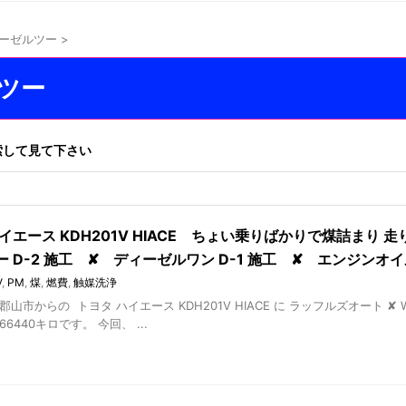
ィーゼルツー
>
ルツー
索して見て下さい
イエース KDH201V HIACE ちょい乗りばかりで煤詰まり 走
ー D-2 施工 ✘ ディーゼルワン D-1 施工 ✘ エンジン
V
,
PM
,
煤
,
燃費
,
触媒洗浄
郡山市からの トヨタ ハイエース KDH201V HIACE に ラッフルズオート 
6440キロです。 今回、 ...