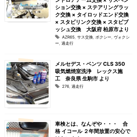
ントロアアーム交換 × サスペン
ション交換 × ステアリングラッ
ク交換 × タイロッドエンド交換
× スタビリンク交換 × スタビブ
ッシュ交換 大阪府 柏原市より
AZR65
,
サス交換
,
ボクシー
,
ヴォクシ
ー
,
過走行
メルセデス・ベンツ CLS 350
吸気燃焼室洗浄 レックス施
工 奈良県 生駒市 より
276
,
過走行
車検とは、なんぞや・・・ 合
格 イコール ２年間放置の安心で