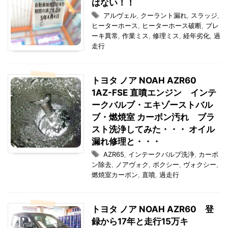
はない！！
アルヴェル
,
クーラント漏れ
,
スラッジ
,
ヒーターホース
,
ヒーターホース破断
,
ブレ
ーキ異常
,
作業ミス
,
修理ミス
,
経年劣化
,
過
走行
トヨタ ノア NOAH AZR60
1AZ-FSE 直噴エンジン インテ
ークバルブ・エキゾーストバル
ブ・燃焼室 カーボン汚れ ブラ
スト洗浄してみた・・・ オイル
漏れ修理と・・・
AZR65
,
インテークバルブ洗浄
,
カーボ
ン除去
,
ノアヴォク
,
ボクシー
,
ヴォクシー
,
燃焼室カーボン
,
直噴
,
過走行
トヨタ ノア NOAH AZR60 登
録から17年と走行15万キ