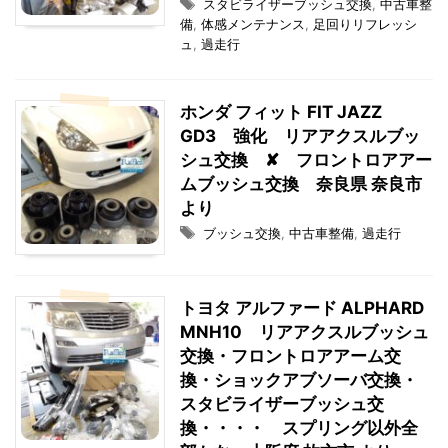
スタビライザーブッシュ交換
,
中古車整
備
,
体感メンテナンス
,
足回りリフレッシ
ュ
,
過走行
ホンダ フィット FIT JAZZ
GD3 強化 リアアクスルブッ
シュ交換 ✘ フロントロアアー
ムブッシュ交換 奈良県 奈良市
より
ブッシュ交換
,
中古車整備
,
過走行
トヨタ アルファード ALPHARD
MNH10 リアアクスルブッシュ
交換・フロントロアアーム交
換・ショックアブソーバ交換・
スタビライザーブッシュ交
換・・・・ スプリング以外全