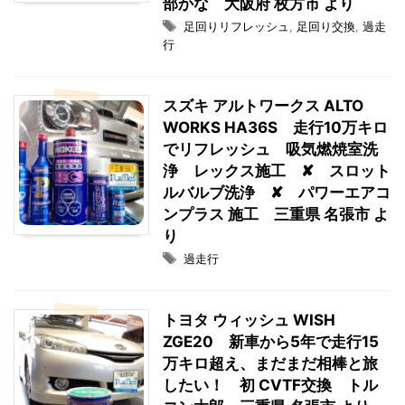
部かな 大阪府 枚方市 より
足回りリフレッシュ
,
足回り交換
,
過走
行
スズキ アルトワークス ALTO
WORKS HA36S 走行10万キロ
でリフレッシュ 吸気燃焼室洗
浄 レックス施工 ✘ スロット
ルバルブ洗浄 ✘ パワーエアコ
ンプラス 施工 三重県 名張市 よ
り
過走行
トヨタ ウィッシュ WISH
ZGE20 新車から5年で走行15
万キロ超え、まだまだ相棒と旅
したい！ 初 CVTF交換 トル