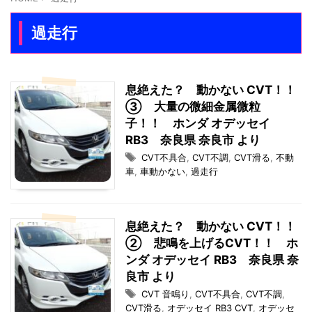
過走行
息絶えた？ 動かない CVT！！
③ 大量の微細金属微粒
子！！ ホンダ オデッセイ
RB3 奈良県 奈良市 より
CVT不具合
,
CVT不調
,
CVT滑る
,
不動
車
,
車動かない
,
過走行
息絶えた？ 動かない CVT！！
② 悲鳴を上げるCVT！！ ホ
ンダ オデッセイ RB3 奈良県 奈
良市 より
CVT 音鳴り
,
CVT不具合
,
CVT不調
,
CVT滑る
,
オデッセイ RB3 CVT
,
オデッセ