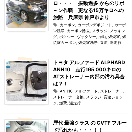
ロ・・・ 振動過多 からのリボ
～ン作戦 更なる15万キロへの
旅路 兵庫県 神戸市より
カーボン
,
カーボンデポジット
,
カーボ
ン洗浄
,
カーボン除去
,
スラッジ
,
ノッキン
グ
,
ボクシー
,
ヴォクシー
,
振動
,
燃焼室
,
燃
焼室カーボン
,
燃焼室洗浄
,
直噴
,
過走行
トヨタ アルファード ALPHARD
ANH10 走行165.000キロの
ATストレーナー内部の汚れ具合
は？！
ANH10
,
アルファード
,
ストレーナー
,
ストレーナー交換
,
スラッジ
,
変速ショッ
ク
,
燃費
,
過走行
歴代 最強クラス の CVTF フルー
ド汚れかも・・・！！