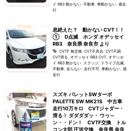
イ RB3 動かない
,
不動車
,
車動かない
,
過走
行
息絶えた？ 動かない CVT！！
① D点滅 ホンダ オデッセイ
RB3 奈良県 奈良市 より
CVTF 無交換
,
CVT不具合
,
CVT不調
,
CVT滑る
,
オデッセイ RB3 CVT
,
オデッセ
イ RB3 動かない
,
スラッジ
,
ドライブ点滅
,
不動車
,
走らない
,
走行不可
,
車動かない
,
過
走行
スズキ パレットSWターボ
PALETTE SW MK21S 中古車
走行10万キロ CVTジャダー・
滑る！ ダダダダッ・ ウヮ～
ン・・ドン！ CVTF交換 トル
コン太郎 圧送交換 奈良県 奈良