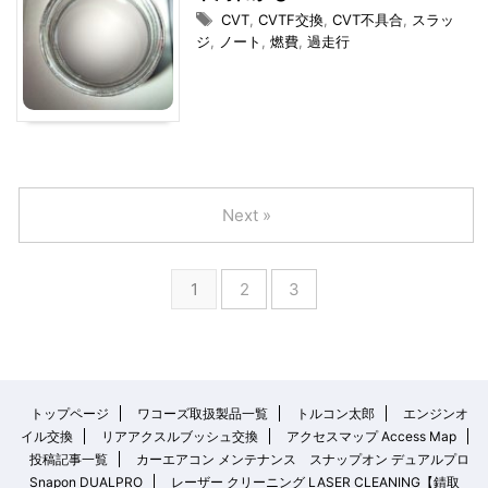
CVT
,
CVTF交換
,
CVT不具合
,
スラッ
ジ
,
ノート
,
燃費
,
過走行
Next »
1
2
3
トップページ
ワコーズ取扱製品一覧
トルコン太郎
エンジンオ
イル交換
リアアクスルブッシュ交換
アクセスマップ Access Map
投稿記事一覧
カーエアコン メンテナンス スナップオン デュアルプロ
Snapon DUALPRO
レーザー クリーニング LASER CLEANING【錆取