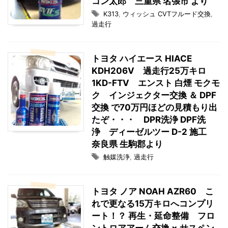
コン太郎 三重県 名張市 より
K313
,
ウィッシュ CVTフルード交換
,
過走行
トヨタ ハイエース HIACE
KDH206V 過走行25万キロ
1KD-FTV エンスト 白煙 モクモ
ク インジェクター交換 ＆ DPF
交換 で70万円ほどの見積もり出
たぞ・・・ DPR洗浄 DPF洗
浄 ディーゼルツー D-2 施工
奈良県 生駒郡より
触媒洗浄
,
過走行
トヨタ ノア NOAH AZR60 こ
れで更なる15万キロへコンプリ
ート！？ 再生・延命整備 フロ