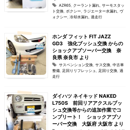
AZR65
,
クーラント漏れ
,
サーモスタッ
ト交換
,
ボクシー
,
ラジエーター水漏れ
,
ヴ
ォクシー
,
冷却水漏れ
,
過走行
ホンダ フィット FIT JAZZ
GD3 強化ブッシュ交換 からの
ショックアブソーバー交換 奈
良県 奈良市 より
サスペンション交換
,
サス交換
,
中古車
整備
,
足回りリフレッシュ
,
足回り交換
,
過
走行
ダイハツ ネイキッド NAKED
L750S 前回リアアクスルブッ
シュ交換等からの追加作業でコ
ンプリート！ ショックアブソ
ーバー交換 大阪府 大阪市 より