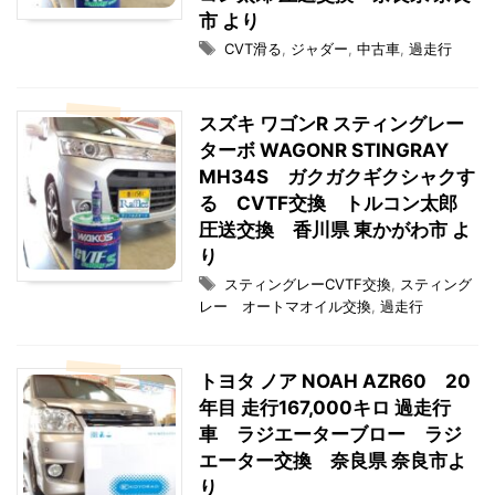
市 より
CVT滑る
,
ジャダー
,
中古車
,
過走行
スズキ ワゴンR スティングレー
ターボ WAGONR STINGRAY
MH34S ガクガクギクシャクす
る CVTF交換 トルコン太郎
圧送交換 香川県 東かがわ市 よ
り
スティングレーCVTF交換
,
スティング
レー オートマオイル交換
,
過走行
トヨタ ノア NOAH AZR60 20
年目 走行167,000キロ 過走行
車 ラジエーターブロー ラジ
エーター交換 奈良県 奈良市よ
り