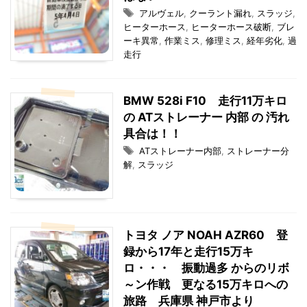
アルヴェル
,
クーラント漏れ
,
スラッジ
,
ヒーターホース
,
ヒーターホース破断
,
ブレ
ーキ異常
,
作業ミス
,
修理ミス
,
経年劣化
,
過
走行
BMW 528i F10 走行11万キロ
の ATストレーナー 内部 の 汚れ
具合は！！
ATストレーナー内部
,
ストレーナー分
解
,
スラッジ
トヨタ ノア NOAH AZR60 登
録から17年と走行15万キ
ロ・・・ 振動過多 からのリボ
～ン作戦 更なる15万キロへの
旅路 兵庫県 神戸市より