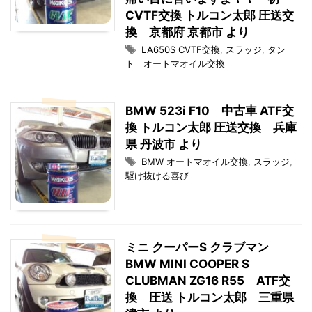
CVTF交換 トルコン太郎 圧送交
換 京都府 京都市 より
LA650S CVTF交換
,
スラッジ
,
タン
ト オートマオイル交換
BMW 523i F10 中古車 ATF交
換 トルコン太郎 圧送交換 兵庫
県 丹波市 より
BMW オートマオイル交換
,
スラッジ
,
駆け抜ける喜び
ミニ クーパーS クラブマン
BMW MINI COOPER S
CLUBMAN ZG16 R55 ATF交
換 圧送 トルコン太郎 三重県