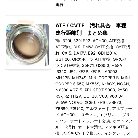
走行
ATF / CVTF 汚れ具合 車種
走行距離別 まとめ集
320i
,
320i E92
,
AGH30
,
ATF交換
,
ATF汚れ
,
BL5
,
BMW
,
CVTF交換
,
CVTF汚
れ
,
CX-5
,
DA17V
,
E92
,
GDH201V
,
GGH30
,
GRスポーツ ATF交換
,
GRスポー
ツ CVTF交換
,
GSE21
,
GSR50
,
H58A
,
IS350
,
JF2
,
KF2P
,
KF5P
,
LA650S
,
MH23S
,
MH34S
,
MINI COOPER S
,
MINI
COOPER S R57
,
MK53S
,
N-BOX
,
NOAH
,
NX300 AGZ15
,
PEUGEOT 5008
,
PY50
,
R57
,
RZH112V
,
UCF30
,
V60
,
V60 D4
,
V65W
,
VOLVO
,
XC60
,
ZP16
,
ZRR70
,
ZRR80
,
ZSU60
,
アルファード
,
アルファー
ド AGH30
,
エスティマ
,
エブリィ
,
エブリ
ィバン
,
オートマフルード交換
,
オートマフ
ルード汚れ
,
オートマ汚れ
,
スズキ ATF交
換
,
スズキ CVTF交換
,
スティングレー
,
ス