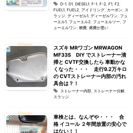
D-1
,
D1
,
DIESEL1
,
F-1
,
F-2
,
F1
,
F2
,
FUEL1
,
FUEL2
,
アイドリング
,
カーボン
,
ス
ラッジ
,
ディーゼル1
,
ディーゼルワン
,
フュ
ーエル1
,
フューエル2
,
フューエルツー
,
フ
ューエルワン
,
燃費
,
燃費が悪い
スズキ MRワゴン MRWAGON
MF33S DIY でストレーナー清
掃と CVTF交換したら 車動かな
くなった・・・ 走行9.2万キロ
の CVTストレーナー内部の汚れ
具合は？！
ストレーナー内部
,
ストレーナー分解
,
スラッジ
車検とは、なんぞや・・・ 合
格 イコール ２年間放置の安心で
はない！！