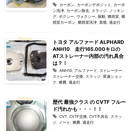
カーボン
,
カーボンデポジット
,
カーボ
ン洗浄
,
カーボン除去
,
スラッジ
,
ノッキン
グ
,
ボクシー
,
ヴォクシー
,
振動
,
燃焼室
,
燃
焼室カーボン
,
燃焼室洗浄
,
直噴
,
過走行
トヨタ アルファード ALPHARD
ANH10 走行165.000キロの
ATストレーナー内部の汚れ具合
は？！
ANH10
,
アルファード
,
ストレーナー
,
ストレーナー交換
,
スラッジ
,
変速ショッ
ク
,
燃費
,
過走行
歴代 最強クラス の CVTF フルー
ド汚れかも・・・！！
CVT
,
CVTF交換
,
CVT不具合
,
スラッ
ジ
,
ノート
,
燃費
,
過走行