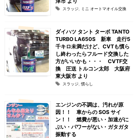
津市 より
スラッジ
,
ミニ オートマオイル交換
ダイハツ タント ターボ TANTO
TURBO LA650S 新車 走行5
千キロ未満だけど、CVTも慣ら
し終わったらフルード交換した
方がいいかも・・・ CVTF交
換 圧送 トルコン太郎 大阪府
東大阪市 より
スラッジ
,
慣らし
エンジンの不調は、汚れが原
因！！ 車からの SOS サイ
ン！！ 燃費が悪い・加速がに
ぶい・パワーがない・ガタガタ
振動する