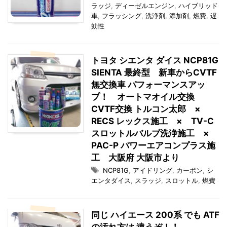
ラッジ
,
ディーゼルエンジン
,
ハイブリッド
車
,
フラッシング
,
洗浄剤
,
添加剤
,
燃費
,
遅
効性
トヨタ シエンタ ダイス NCP81G
SIENTA 最終型 新車からCVTF
無交換車 パフォーマンスアッ
プ！ オートマオイル交換
CVTF交換 トルコン太郎 ×
RECS レックス施工 × TV-C
スロットルバルブ洗浄施工 ×
PAC-P パワーエアコンプラス施
工 大阪府 大阪市より
NCP81G
,
アイドリング
,
カーボン
,
シ
エンタダイス
,
スラッジ
,
スロットル
,
燃費
同じ ハイエース 200系 でも ATF