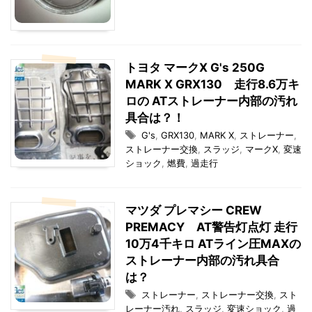
トヨタ マークX G's 250G
MARK X GRX130 走行8.6万キ
ロの ATストレーナー内部の汚れ
具合は？！
G's
,
GRX130
,
MARK X
,
ストレーナー
,
ストレーナー交換
,
スラッジ
,
マークX
,
変速
ショック
,
燃費
,
過走行
マツダ プレマシー CREW
PREMACY AT警告灯点灯 走行
10万4千キロ ATライン圧MAXの
ストレーナー内部の汚れ具合
は？
ストレーナー
,
ストレーナー交換
,
スト
レーナー汚れ
,
スラッジ
,
変速ショック
,
過