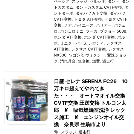
ペーシア
,
スラッジ
,
セルシオ
,
タント
,
タン
トカスタム
,
タントカスタム CVTF交換
,
タ
ントターボ
,
ダイハツ ATF交換
,
ダイハツ
CVTF交換
,
トヨタ ATF交換
,
トヨタ CVTF
交換
,
ノア
,
ハイエース
,
ハリアー
,
パジェ
ロ
,
パジェロミニ
,
フーガ
,
プジョー 5008
,
ホンダ ATF交換
,
ホンダ CVTF交換
,
ボル
ボ
,
ミニクーパーS
,
レガシィ
,
レクサス
ATF交換
,
レクサス CVTF交換
,
レクサス
NX300
,
ワゴンR
,
ヴォクシー
,
変速ショッ
ク
,
汚れ具合
,
無交換
,
燃費
,
過走行
日産 セレナ SERENA FC26 10
万キロ超えてやれてき
た・・・ オートマオイル交換
CVTF交換 圧送交換 トルコン太
郎 ✘ 吸気燃焼室洗浄 レック
ス施工 ✘ エンジンオイル交
換 奈良県 生駒市より
スラッジ
,
過走行