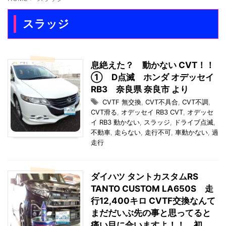
スラッジ
息絶えた？ 動かない CVT！！
① D点滅 ホンダ オデッセイ
RB3 奈良県 奈良市 より
CVTF 無交換
,
CVT不具合
,
CVT不調
,
CVT滑る
,
オデッセイ RB3 CVT
,
オデッセ
イ RB3 動かない
,
スラッジ
,
ドライブ点滅
,
不動車
,
走らない
,
走行不可
,
車動かない
,
過
走行
ダイハツ タントカスタムRS
TANTO CUSTOM LA650S 走
行12,400キロ CVTF交換なんて
まだだいぶ先の事と思ってると
痛い目に合いますよ！！ 初