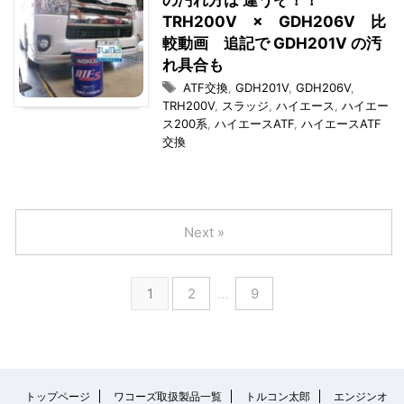
の汚れ方は 違うぞ！！
TRH200V × GDH206V 比
較動画 追記で GDH201V の汚
れ具合も
ATF交換
,
GDH201V
,
GDH206V
,
TRH200V
,
スラッジ
,
ハイエース
,
ハイエー
ス200系
,
ハイエースATF
,
ハイエースATF
交換
Next »
1
2
…
9
トップページ
ワコーズ取扱製品一覧
トルコン太郎
エンジンオ