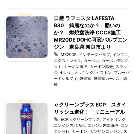
日産 ラフェスタ LAFESTA
B30 綺麗なのか？ 酷いの
か？ 燃焼室洗浄 CCCS施工
MR20DE DOHC可変バルブエン
ジン 奈良県 奈良市より
MR20DE
,
インテークバルブ
,
インマニ
,
エクストレイル
,
カーボン
,
カーボンデポジ
ット
,
カーボン洗浄
,
カーボン除去
,
スラッ
ジ
,
セレナ
,
ノッキング
,
ピストン
,
ブルーバ
ードシルフィ
,
燃焼室
,
燃焼室カーボン
,
燃
費
ｅクリーンプラス ECP スタイ
リッシュ進化！ リニューアル
ECP
,
eクリーンプラス
,
アイドリング
,
エンジン内部汚れ
,
エンジン内部洗浄
,
エン
ジン汚れ
,
カーボン
,
ガソリンエンジン
,
ス