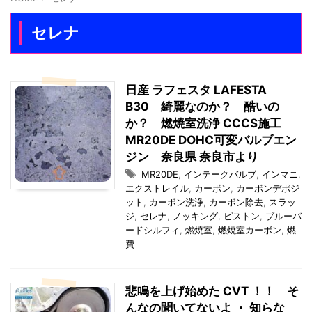
セレナ
日産 ラフェスタ LAFESTA
B30 綺麗なのか？ 酷いの
か？ 燃焼室洗浄 CCCS施工
MR20DE DOHC可変バルブエン
ジン 奈良県 奈良市より
MR20DE
,
インテークバルブ
,
インマニ
,
エクストレイル
,
カーボン
,
カーボンデポジ
ット
,
カーボン洗浄
,
カーボン除去
,
スラッ
ジ
,
セレナ
,
ノッキング
,
ピストン
,
ブルーバ
ードシルフィ
,
燃焼室
,
燃焼室カーボン
,
燃
費
悲鳴を上げ始めた CVT ！！ そ
んなの聞いてないよ ・ 知らな