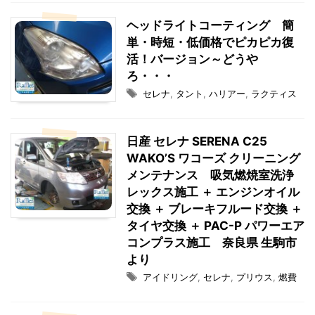
ヘッドライトコーティング 簡
単・時短・低価格でピカピカ復
活！バージョン～どうや
ろ・・・
セレナ
,
タント
,
ハリアー
,
ラクティス
日産 セレナ SERENA C25
WAKO’S ワコーズ クリーニング
メンテナンス 吸気燃焼室洗浄
レックス施工 ＋ エンジンオイル
交換 ＋ ブレーキフルード交換 ＋
タイヤ交換 ＋ PAC-P パワーエア
コンプラス施工 奈良県 生駒市
より
アイドリング
,
セレナ
,
プリウス
,
燃費