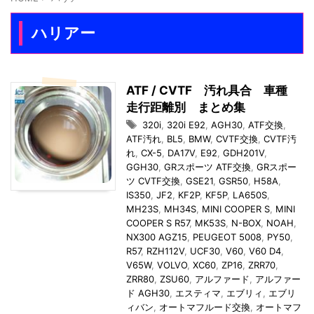
ハリアー
ATF / CVTF 汚れ具合 車種
走行距離別 まとめ集
320i
,
320i E92
,
AGH30
,
ATF交換
,
ATF汚れ
,
BL5
,
BMW
,
CVTF交換
,
CVTF汚
れ
,
CX-5
,
DA17V
,
E92
,
GDH201V
,
GGH30
,
GRスポーツ ATF交換
,
GRスポー
ツ CVTF交換
,
GSE21
,
GSR50
,
H58A
,
IS350
,
JF2
,
KF2P
,
KF5P
,
LA650S
,
MH23S
,
MH34S
,
MINI COOPER S
,
MINI
COOPER S R57
,
MK53S
,
N-BOX
,
NOAH
,
NX300 AGZ15
,
PEUGEOT 5008
,
PY50
,
R57
,
RZH112V
,
UCF30
,
V60
,
V60 D4
,
V65W
,
VOLVO
,
XC60
,
ZP16
,
ZRR70
,
ZRR80
,
ZSU60
,
アルファード
,
アルファー
ド AGH30
,
エスティマ
,
エブリィ
,
エブリ
ィバン
,
オートマフルード交換
,
オートマフ