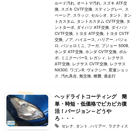
ルード汚れ
,
オートマ汚れ
,
スズキ ATF交
換
,
スズキ CVTF交換
,
スティングレー
,
ス
ペーシア
,
スラッジ
,
セルシオ
,
タント
,
タン
トカスタム
,
タントカスタム CVTF交換
,
タ
ントターボ
,
ダイハツ ATF交換
,
ダイハツ
CVTF交換
,
トヨタ ATF交換
,
トヨタ CVTF
交換
,
ノア
,
ハイエース
,
ハリアー
,
パジェ
ロ
,
パジェロミニ
,
フーガ
,
プジョー 5008
,
ホンダ ATF交換
,
ホンダ CVTF交換
,
ボル
ボ
,
ミニクーパーS
,
レガシィ
,
レクサス
ATF交換
,
レクサス CVTF交換
,
レクサス
NX300
,
ワゴンR
,
ヴォクシー
,
変速ショッ
ク
,
汚れ具合
,
無交換
,
燃費
,
過走行
ヘッドライトコーティング 簡
単・時短・低価格でピカピカ復
活！バージョン～どうや
ろ・・・
セレナ
,
タント
,
ハリアー
,
ラクティス