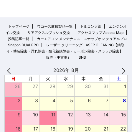
トップページ
ワコーズ取扱製品一覧
トルコン太郎
エンジンオ
イル交換
リアアクスルブッシュ交換
アクセスマップ Access Map
投稿記事一覧
カーエアコン メンテナンス スナップオン デュアルプロ
Snapon DUALPRO
レーザー クリーニング LASER CLEANING【錆取
り・塗装除去・汚れ除去・酸化被膜除去・カーボン除去・スラッジ除去】
販売（中古車）
SNS
2026年 8月
日
月
火
水
木
金
土
26
27
28
29
30
31
1
2
3
4
5
6
7
8
9
10
11
12
13
14
15
16
17
18
19
20
21
22