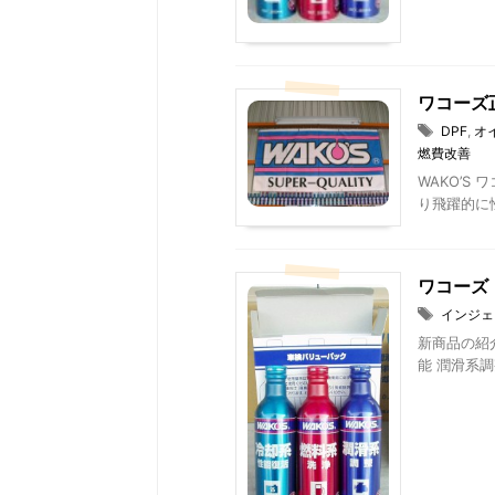
ワコーズ
DPF
,
オ
燃費改善
WAKO’S
り飛躍的に性
ワコーズ
インジェ
新商品の紹
能 潤滑系調