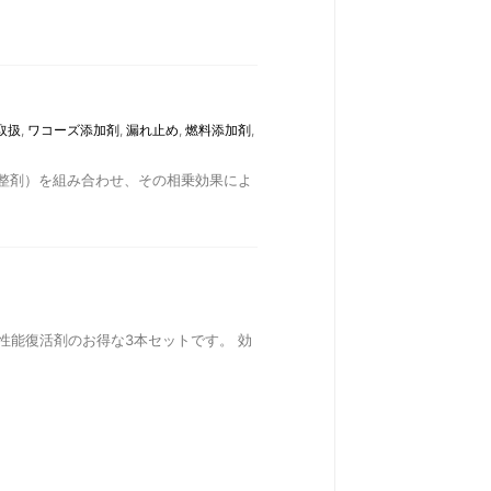
取扱
,
ワコーズ添加剤
,
漏れ止め
,
燃料添加剤
,
摩擦調整剤）を組み合わせ、その相乗効果によ
性能復活剤のお得な3本セットです。 効