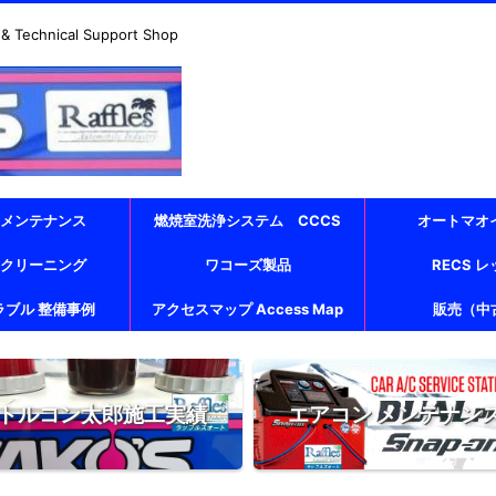
echnical Support Shop
 メンテナンス
燃焼室洗浄システム CCCS
オートマオ
 クリーニング
ワコーズ製品
RECS 
ラブル 整備事例
アクセスマップ Access Map
販売（中
トルコン太郎施工実績
エアコン メンテナン