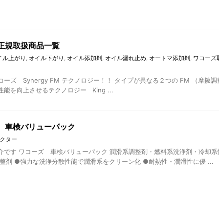
正規取扱商品一覧
イル上がり
,
オイル下がり
,
オイル添加剤
,
オイル漏れ止め
,
オートマ添加剤
,
ワコーズ
 ワコーズ Synergy FM テクノロジー！！ タイプが異なる２つの FM （
能を向上させるテクノロジー King ...
 車検バリューパック
クター
介です ワコーズ 車検バリューパック 潤滑系調整剤・燃料系洗浄剤・冷却系
整剤 ●強力な洗浄分散性能で潤滑系をクリーン化 ●耐熱性・潤滑性に優 ...