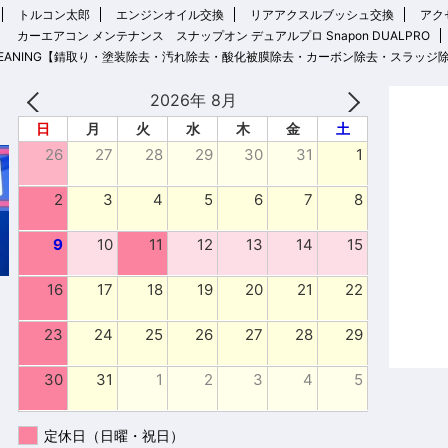
トルコン太郎
エンジンオイル交換
リアアクスルブッシュ交換
アクセ
カーエアコン メンテナンス スナップオン デュアルプロ Snapon DUALPRO
 CLEANING【錆取り・塗装除去・汚れ除去・酸化被膜除去・カーボン除去・スラッジ
2026年 8月
日
月
火
水
木
金
土
26
27
28
29
30
31
1
2
3
4
5
6
7
8
9
10
11
12
13
14
15
16
17
18
19
20
21
22
23
24
25
26
27
28
29
30
31
1
2
3
4
5
定休日（日曜・祝日）