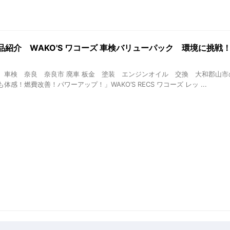
品紹介 WAKO'S ワコーズ 車検バリューパック 環境に挑戦
、車検 奈良 奈良市 廃車 板金 塗装 エンジンオイル 交換 大和郡山
体感！燃費改善！パワーアップ！」WAKO’S RECS ワコーズ レッ ...