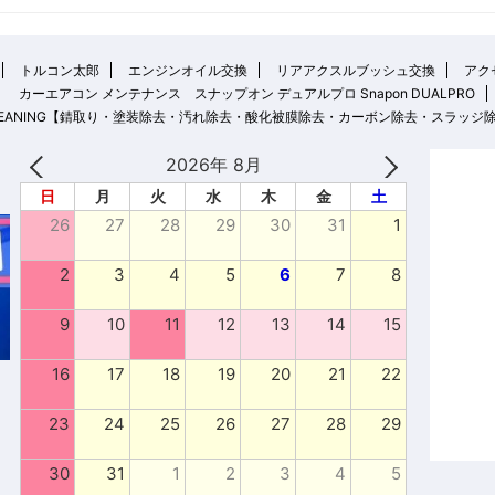
トルコン太郎
エンジンオイル交換
リアアクスルブッシュ交換
アクセ
カーエアコン メンテナンス スナップオン デュアルプロ Snapon DUALPRO
 CLEANING【錆取り・塗装除去・汚れ除去・酸化被膜除去・カーボン除去・スラッジ
2026年 8月
日
月
火
水
木
金
土
26
27
28
29
30
31
1
2
3
4
5
6
7
8
9
10
11
12
13
14
15
16
17
18
19
20
21
22
23
24
25
26
27
28
29
30
31
1
2
3
4
5