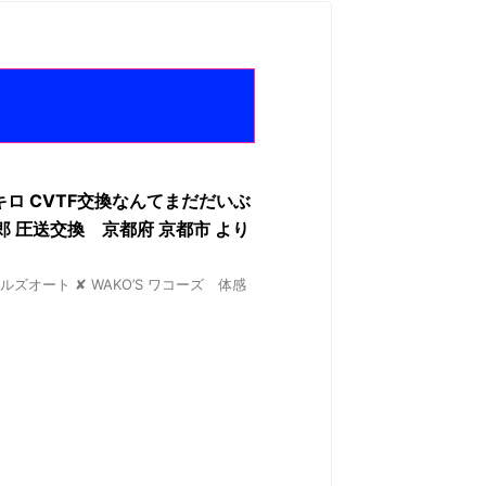
00キロ CVTF交換なんてまだだいぶ
 圧送交換 京都府 京都市 より
フルズオート ✘ WAKO’S ワコーズ 体感