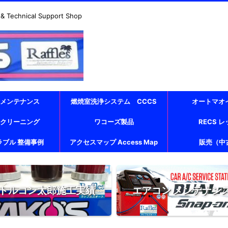
echnical Support Shop
 メンテナンス
燃焼室洗浄システム CCCS
オートマオ
 クリーニング
ワコーズ製品
RECS 
ラブル 整備事例
アクセスマップ Access Map
販売（中
トルコン太郎施工実績
エアコン メンテナン