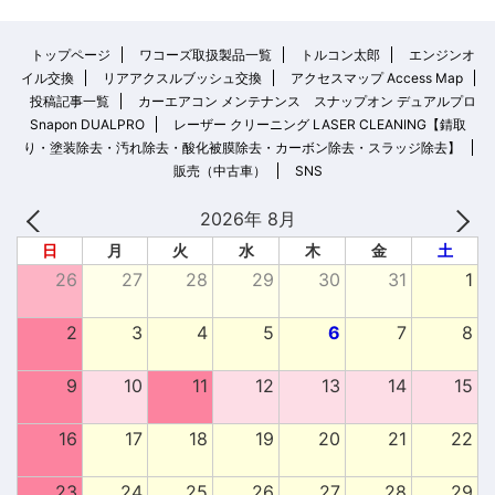
トップページ
ワコーズ取扱製品一覧
トルコン太郎
エンジンオ
イル交換
リアアクスルブッシュ交換
アクセスマップ Access Map
投稿記事一覧
カーエアコン メンテナンス スナップオン デュアルプロ
Snapon DUALPRO
レーザー クリーニング LASER CLEANING【錆取
り・塗装除去・汚れ除去・酸化被膜除去・カーボン除去・スラッジ除去】
販売（中古車）
SNS
2026年 8月
日
月
火
水
木
金
土
26
27
28
29
30
31
1
2
3
4
5
6
7
8
9
10
11
12
13
14
15
16
17
18
19
20
21
22
23
24
25
26
27
28
29