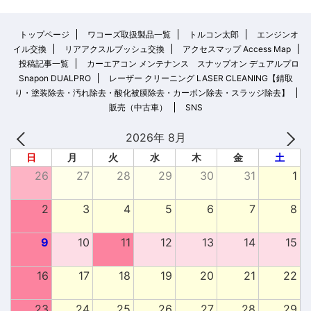
トップページ
ワコーズ取扱製品一覧
トルコン太郎
エンジンオ
イル交換
リアアクスルブッシュ交換
アクセスマップ Access Map
投稿記事一覧
カーエアコン メンテナンス スナップオン デュアルプロ
Snapon DUALPRO
レーザー クリーニング LASER CLEANING【錆取
り・塗装除去・汚れ除去・酸化被膜除去・カーボン除去・スラッジ除去】
販売（中古車）
SNS
2026年 8月
日
月
火
水
木
金
土
26
27
28
29
30
31
1
2
3
4
5
6
7
8
9
10
11
12
13
14
15
16
17
18
19
20
21
22
23
24
25
26
27
28
29