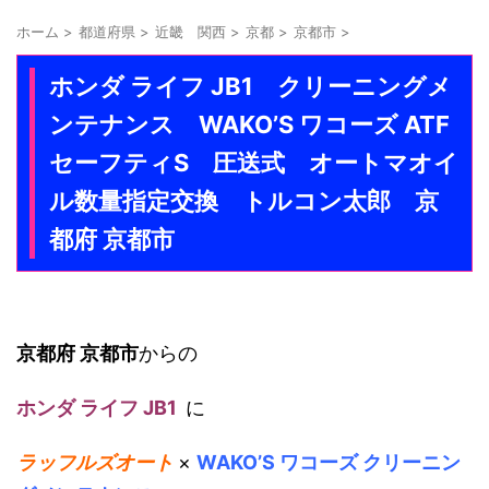
ホーム
>
都道府県
>
近畿 関西
>
京都
>
京都市
>
ホンダ ライフ JB1 クリーニングメ
ンテナンス WAKO’S ワコーズ ATF
セーフティS 圧送式 オートマオイ
ル数量指定交換 トルコン太郎 京
都府 京都市
京都府 京都市
からの
ホンダ ライフ JB1
に
ラッフルズオート
×
WAKO’S ワコーズ クリーニン