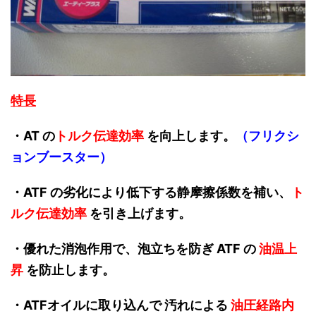
特長
・AT の
トルク伝達効率
を向上します。
（フリクシ
ョンブースター）
・ATF の劣化により低下する静摩擦係数を補い、
ト
ルク伝達効率
を引き上げます。
・優れた消泡作用で、泡立ちを防ぎ ATF の
油温上
昇
を防止します。
・ATFオイルに取り込んで 汚れによる
油圧経路内