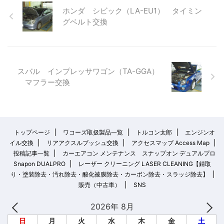
ホンダ シビック（LA-EU1） タイミン
グベルト交換
スバル インプレッサワゴン（TA-GGA）
マフラー交換
トップページ
ワコーズ取扱製品一覧
トルコン太郎
エンジンオ
イル交換
リアアクスルブッシュ交換
アクセスマップ Access Map
投稿記事一覧
カーエアコン メンテナンス スナップオン デュアルプロ
Snapon DUALPRO
レーザー クリーニング LASER CLEANING【錆取
り・塗装除去・汚れ除去・酸化被膜除去・カーボン除去・スラッジ除去】
販売（中古車）
SNS
2026年 8月
日
月
火
水
木
金
土