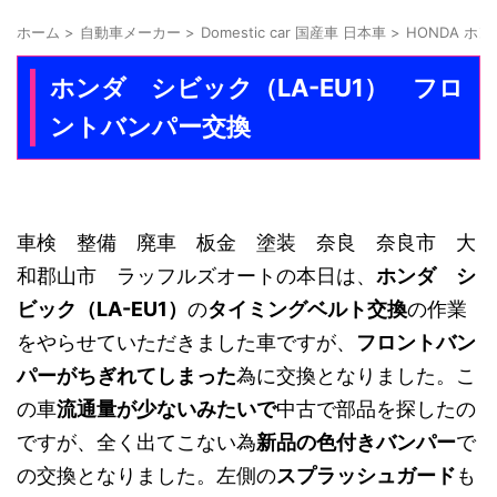
ホーム
>
自動車メーカー
>
Domestic car 国産車 日本車
>
HONDA ホン
ホンダ シビック（LA-EU1） フロ
ントバンパー交換
車検 整備 廃車 板金 塗装 奈良 奈良市 大
和郡山市 ラッフルズオートの本日は、
ホンダ シ
ビック（LA-EU1）
の
タイミングベルト交換
の作業
をやらせていただきました車ですが、
フロントバン
パーがちぎれてしまった
為に交換となりました。こ
の車
流通量が少ないみたいで
中古で部品を探したの
ですが、全く出てこない為
新品の色付きバンパー
で
の交換となりました。左側の
スプラッシュガード
も