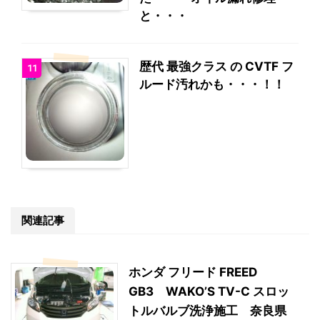
と・・・
歴代 最強クラス の CVTF フ
11
ルード汚れかも・・・！！
関連記事
ホンダ フリード FREED
GB3 WAKO’S TV-C スロッ
トルバルブ洗浄施工 奈良県