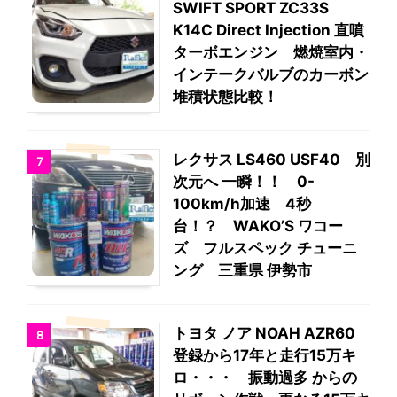
SWIFT SPORT ZC33S
K14C Direct Injection 直噴
ターボエンジン 燃焼室内・
インテークバルブのカーボン
堆積状態比較！
レクサス LS460 USF40 別
7
次元へ 一瞬！！ 0-
100km/h加速 4秒
台！？ WAKO’S ワコー
ズ フルスペック チューニ
ング 三重県 伊勢市
トヨタ ノア NOAH AZR60
8
登録から17年と走行15万キ
ロ・・・ 振動過多 からの