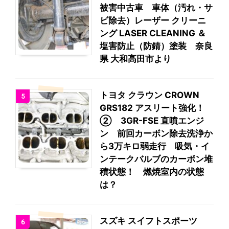
被害中古車 車体（汚れ・サ
ビ除去）レーザー クリーニ
ング LASER CLEANING ＆
塩害防止（防錆）塗装 奈良
県 大和高田市より
トヨタ クラウン CROWN
5
GRS182 アスリート強化！
② 3GR-FSE 直噴エンジ
ン 前回カーボン除去洗浄か
ら3万キロ弱走行 吸気・イ
ンテークバルブのカーボン堆
積状態！ 燃焼室内の状態
は？
スズキ スイフトスポーツ
6