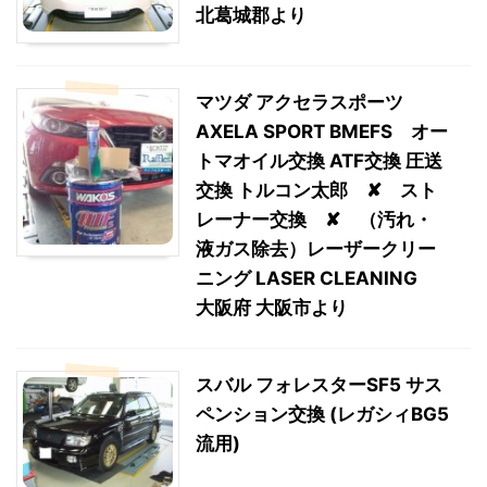
北葛城郡より
マツダ アクセラスポーツ
AXELA SPORT BMEFS オー
トマオイル交換 ATF交換 圧送
交換 トルコン太郎 ✘ スト
レーナー交換 ✘ （汚れ・
液ガス除去）レーザークリー
ニング LASER CLEANING
大阪府 大阪市より
スバル フォレスターSF5 サス
ペンション交換 (レガシィBG5
流用)