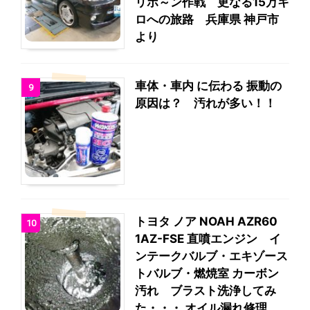
リボ～ン作戦 更なる15万キ
ロへの旅路 兵庫県 神戸市
より
車体・車内 に伝わる 振動の
9
原因は？ 汚れが多い！！
トヨタ ノア NOAH AZR60
10
1AZ-FSE 直噴エンジン イ
ンテークバルブ・エキゾース
トバルブ・燃焼室 カーボン
汚れ ブラスト洗浄してみ
た・・・ オイル漏れ修理