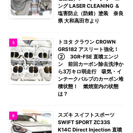
ング LASER CLEANING ＆
塩害防止（防錆）塗装 奈良
県 大和高田市より
トヨタ クラウン CROWN
5
GRS182 アスリート強化！
② 3GR-FSE 直噴エンジ
ン 前回カーボン除去洗浄か
ら3万キロ弱走行 吸気・イ
ンテークバルブのカーボン堆
積状態！ 燃焼室内の状態
は？
スズキ スイフトスポーツ
6
SWIFT SPORT ZC33S
K14C Direct Injection 直噴