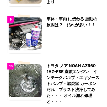
より
車体・車内 に伝わる 振動の
9
原因は？ 汚れが多い！！
トヨタ ノア NOAH AZR60
10
1AZ-FSE 直噴エンジン イ
ンテークバルブ・エキゾース
トバルブ・燃焼室 カーボン
汚れ ブラスト洗浄してみ
た・・・ オイル漏れ修理
と・・・