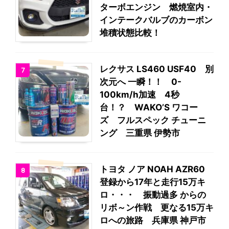
ターボエンジン 燃焼室内・
インテークバルブのカーボン
堆積状態比較！
レクサス LS460 USF40 別
7
次元へ 一瞬！！ 0-
100km/h加速 4秒
台！？ WAKO’S ワコー
ズ フルスペック チューニ
ング 三重県 伊勢市
トヨタ ノア NOAH AZR60
8
登録から17年と走行15万キ
ロ・・・ 振動過多 からの
リボ～ン作戦 更なる15万キ
ロへの旅路 兵庫県 神戸市