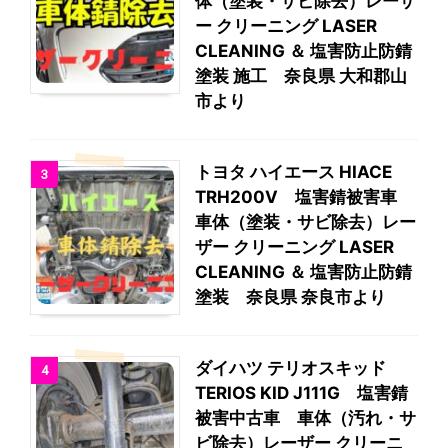
体（塗装・サビ除去）レーザ
ー クリーニング LASER
CLEANING ＆ 塩害防止防錆
塗装 施工 奈良県 大和郡山
市より
トヨタ ハイエース HIACE
3
TRH200V 塩害錆被害車
車体（塗装・サビ除去）レー
ザー クリーニング LASER
CLEANING ＆ 塩害防止防錆
塗装 奈良県 奈良市より
ダイハツ テリオスキッド
4
TERIOS KID J111G 塩害錆
被害中古車 車体（汚れ・サ
ビ除去）レーザー クリーニ