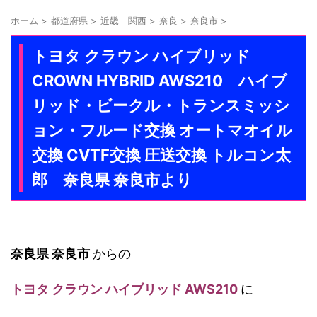
ホーム
>
都道府県
>
近畿 関西
>
奈良
>
奈良市
>
トヨタ クラウン ハイブリッド
CROWN HYBRID AWS210 ハイブ
リッド・ビークル・トランスミッシ
ョン・フルード交換 オートマオイル
交換 CVTF交換 圧送交換 トルコン太
郎 奈良県 奈良市より
奈良県 奈良市
からの
トヨタ クラウン ハイブリッド AWS210
に