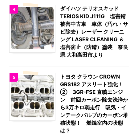
ダイハツ テリオスキッド
4
TERIOS KID J111G 塩害錆
被害中古車 車体（汚れ・サ
ビ除去）レーザー クリーニ
ング LASER CLEANING ＆
塩害防止（防錆）塗装 奈良
県 大和高田市より
トヨタ クラウン CROWN
5
GRS182 アスリート強化！
② 3GR-FSE 直噴エンジ
ン 前回カーボン除去洗浄か
ら3万キロ弱走行 吸気・イ
ンテークバルブのカーボン堆
積状態！ 燃焼室内の状態
は？