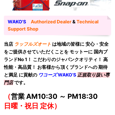
WAKO'S
Authorized Dealer
&
Technical
Support Shop
当店
ラッフルズオート
は地域の皆様に 安心・安全
をご提供させていただくことを モットーに 国内ブ
ランドNo 1！
こだわりのジャパンクオリティ！ 高
性能・高品質！ お客様から頂くブランドへの 期待
と満足 に貢献の
ワコーズ
W
AKO’S
正規取り扱い専
門店
です。
（
営業 AM10:30 ～ PM18:30
日曜・祝日 定休）