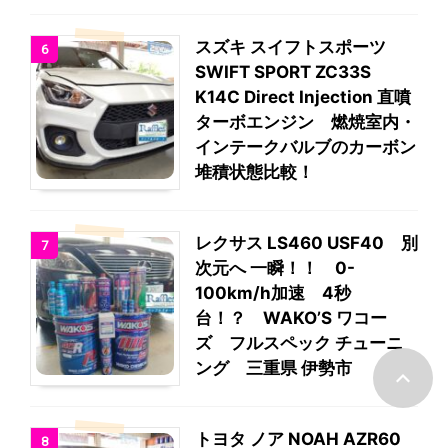
スズキ スイフトスポーツ
6
SWIFT SPORT ZC33S
K14C Direct Injection 直噴
ターボエンジン 燃焼室内・
インテークバルブのカーボン
堆積状態比較！
レクサス LS460 USF40 別
7
次元へ 一瞬！！ 0-
100km/h加速 4秒
台！？ WAKO’S ワコー
ズ フルスペック チューニ
ング 三重県 伊勢市
トヨタ ノア NOAH AZR60
8