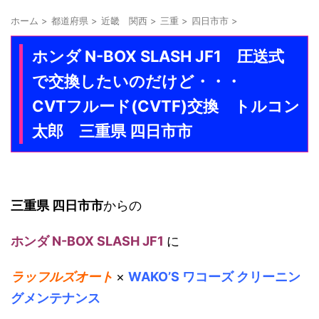
ホーム
>
都道府県
>
近畿 関西
>
三重
>
四日市市
>
ホンダ N-BOX SLASH JF1 圧送式
で交換したいのだけど・・・
CVTフルード(CVTF)交換 トルコン
太郎 三重県 四日市市
三重県 四日市市
からの
ホンダ N-BOX SLASH JF1
に
ラッフルズオート
×
WAKO’S ワコーズ クリーニン
グメンテナンス