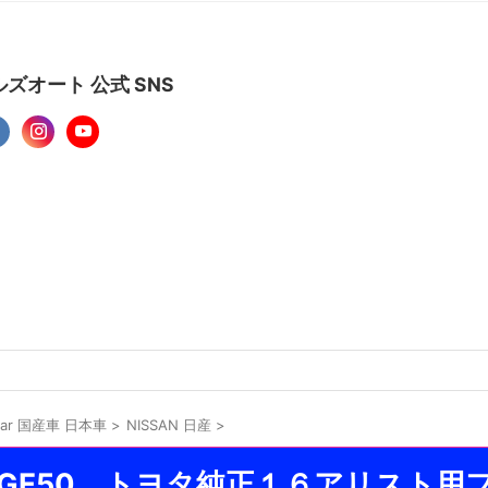
ズオート 公式 SNS
 car 国産車 日本車
>
NISSAN 日産
>
GF50 トヨタ純正１６アリスト用