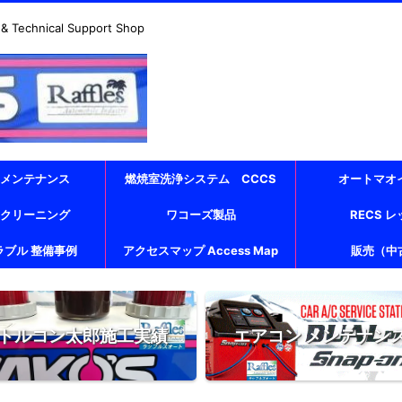
echnical Support Shop
 メンテナンス
燃焼室洗浄システム CCCS
オートマオ
 クリーニング
ワコーズ製品
RECS 
ラブル 整備事例
アクセスマップ Access Map
販売（中
トルコン太郎施工実績
エアコン メンテナン