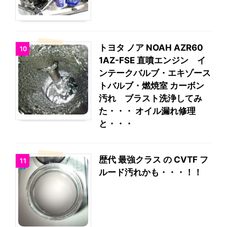
トヨタ ノア NOAH AZR60
10
1AZ-FSE 直噴エンジン イ
ンテークバルブ・エキゾース
トバルブ・燃焼室 カーボン
汚れ ブラスト洗浄してみ
た・・・ オイル漏れ修理
と・・・
歴代 最強クラス の CVTF フ
11
ルード汚れかも・・・！！