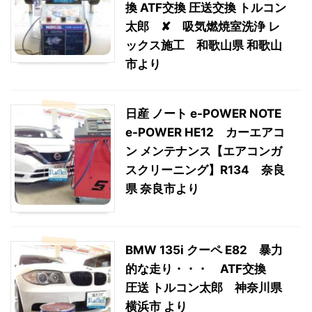
換 ATF交換 圧送交換 トルコン
太郎 ✘ 吸気燃焼室洗浄 レ
ックス施工 和歌山県 和歌山
市より
日産 ノート e-POWER NOTE
e-POWER HE12 カーエアコ
ン メンテナンス【エアコンガ
スクリーニング】R134 奈良
県 奈良市より
BMW 135i クーペ E82 暴力
的な走り・・・ ATF交換
圧送 トルコン太郎 神奈川県
横浜市 より