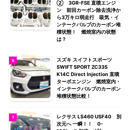
② 3GR-FSE 直噴エンジ
ン 前回カーボン除去洗浄か
ら3万キロ弱走行 吸気・イ
ンテークバルブのカーボン堆
積状態！ 燃焼室内の状態
は？
スズキ スイフトスポーツ
6
SWIFT SPORT ZC33S
K14C Direct Injection 直噴
ターボエンジン 燃焼室内・
インテークバルブのカーボン
堆積状態比較！
レクサス LS460 USF40 別
7
次元へ 一瞬！！ 0-