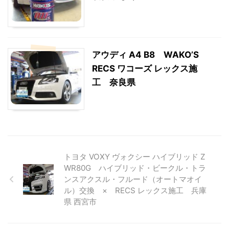
アウディ A4 B8 WAKO’S
RECS ワコーズ レックス施
工 奈良県
トヨタ VOXY ヴォクシー ハイブリッド Z
WR80G ハイブリッド・ビークル・トラ
ンスアクスル・フルード（オートマオイ
ル）交換 × RECS レックス施工 兵庫
県 西宮市