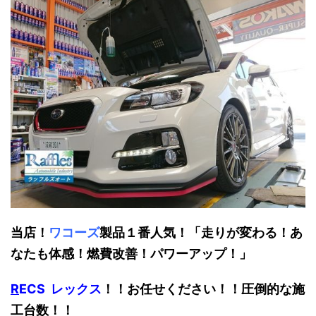
当店！
ワコーズ
製品１番人気！「走りが変わる！あ
なたも体感！燃費改善！パワーアップ！」
R
ECS レックス
！！お任せください！！圧倒的な施
工台数！！