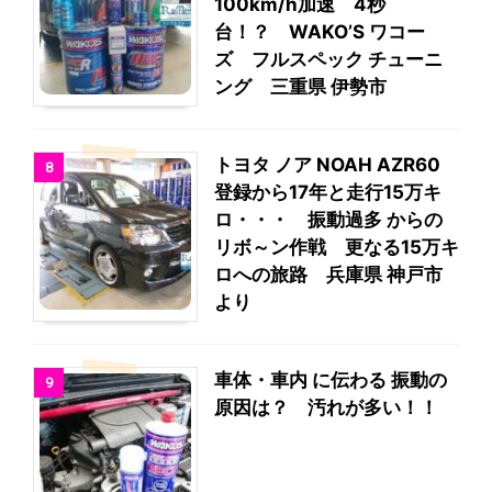
100km/h加速 4秒
台！？ WAKO’S ワコー
ズ フルスペック チューニ
ング 三重県 伊勢市
トヨタ ノア NOAH AZR60
8
登録から17年と走行15万キ
ロ・・・ 振動過多 からの
リボ～ン作戦 更なる15万キ
ロへの旅路 兵庫県 神戸市
より
車体・車内 に伝わる 振動の
9
原因は？ 汚れが多い！！