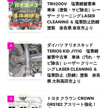
TRH200V 塩害錆被害車
車体（塗装・サビ除去）レー
ザー クリーニング LASER
CLEANING ＆ 塩害防止防錆
塗装 奈良県 奈良市より
ダイハツ テリオスキッド
4
TERIOS KID J111G 塩害錆
被害中古車 車体（汚れ・サ
ビ除去）レーザー クリーニ
ング LASER CLEANING ＆
塩害防止（防錆）塗装 奈良
県 大和高田市より
トヨタ クラウン CROWN
5
GRS182 アスリート強化！