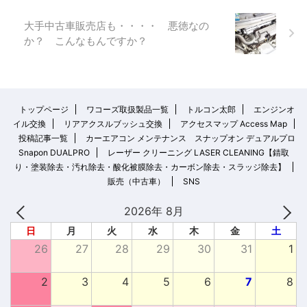
大手中古車販売店も・・・・ 悪徳なの
か？ こんなもんですか？
トップページ
ワコーズ取扱製品一覧
トルコン太郎
エンジンオ
イル交換
リアアクスルブッシュ交換
アクセスマップ Access Map
投稿記事一覧
カーエアコン メンテナンス スナップオン デュアルプロ
Snapon DUALPRO
レーザー クリーニング LASER CLEANING【錆取
り・塗装除去・汚れ除去・酸化被膜除去・カーボン除去・スラッジ除去】
販売（中古車）
SNS
2026年 8月
日
月
火
水
木
金
土
26
27
28
29
30
31
1
2
3
4
5
6
7
8