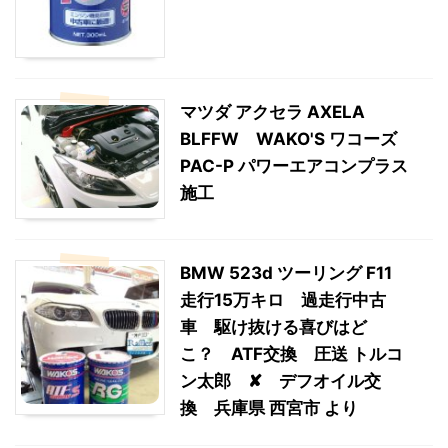
マツダ アクセラ AXELA
BLFFW WAKO'S ワコーズ
PAC-P パワーエアコンプラス
施工
BMW 523d ツーリング F11
走行15万キロ 過走行中古
車 駆け抜ける喜びはど
こ？ ATF交換 圧送 トルコ
ン太郎 ✘ デフオイル交
換 兵庫県 西宮市 より