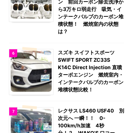
ン 前回カーボン除去洗浄か
ら3万キロ弱走行 吸気・イ
ンテークバルブのカーボン堆
積状態！ 燃焼室内の状態
は？
スズキ スイフトスポーツ
6
SWIFT SPORT ZC33S
K14C Direct Injection 直噴
ターボエンジン 燃焼室内・
インテークバルブのカーボン
堆積状態比較！
レクサス LS460 USF40 別
7
次元へ 一瞬！！ 0-
100km/h加速 4秒