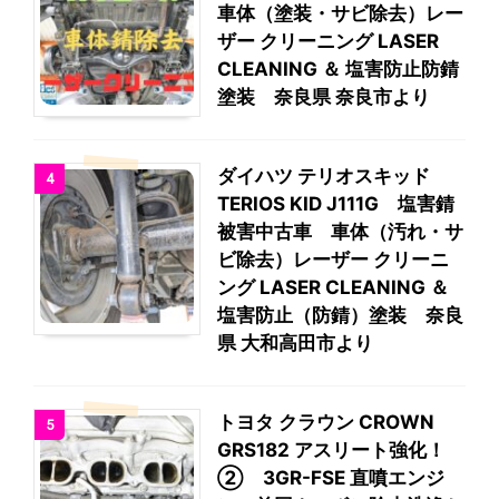
車体（塗装・サビ除去）レー
ザー クリーニング LASER
CLEANING ＆ 塩害防止防錆
塗装 奈良県 奈良市より
ダイハツ テリオスキッド
4
TERIOS KID J111G 塩害錆
被害中古車 車体（汚れ・サ
ビ除去）レーザー クリーニ
ング LASER CLEANING ＆
塩害防止（防錆）塗装 奈良
県 大和高田市より
トヨタ クラウン CROWN
5
GRS182 アスリート強化！
② 3GR-FSE 直噴エンジ