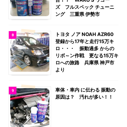
台！？ WAKO’S ワコー
ズ フルスペック チューニ
ング 三重県 伊勢市
トヨタ ノア NOAH AZR60
8
登録から17年と走行15万キ
ロ・・・ 振動過多 からの
リボ～ン作戦 更なる15万キ
ロへの旅路 兵庫県 神戸市
より
車体・車内 に伝わる 振動の
9
原因は？ 汚れが多い！！