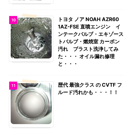
トヨタ ノア NOAH AZR60
10
1AZ-FSE 直噴エンジン イ
ンテークバルブ・エキゾース
トバルブ・燃焼室 カーボン
汚れ ブラスト洗浄してみ
た・・・ オイル漏れ修理
と・・・
歴代 最強クラス の CVTF フ
11
ルード汚れかも・・・！！