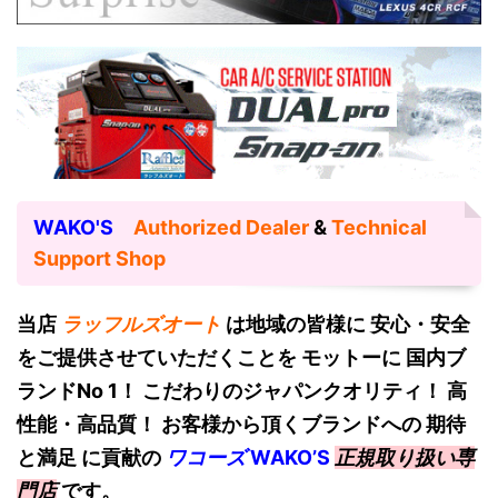
WAKO'S
Authorized Dealer
&
Technical
Support Shop
当店
ラッフルズオート
は地域の皆様に 安心・安全
をご提供させていただくことを モットーに 国内ブ
ランドNo 1！
こだわりのジャパンクオリティ！ 高
性能・高品質！ お客様から頂くブランドへの 期待
と満足 に貢献の
ワコーズ
W
AKO’S
正規取り扱い専
門店
です。