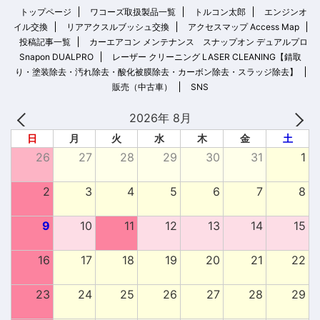
トップページ
ワコーズ取扱製品一覧
トルコン太郎
エンジンオ
イル交換
リアアクスルブッシュ交換
アクセスマップ Access Map
投稿記事一覧
カーエアコン メンテナンス スナップオン デュアルプロ
Snapon DUALPRO
レーザー クリーニング LASER CLEANING【錆取
り・塗装除去・汚れ除去・酸化被膜除去・カーボン除去・スラッジ除去】
販売（中古車）
SNS
2026年 8月
日
月
火
水
木
金
土
26
27
28
29
30
31
1
2
3
4
5
6
7
8
9
10
11
12
13
14
15
16
17
18
19
20
21
22
23
24
25
26
27
28
29