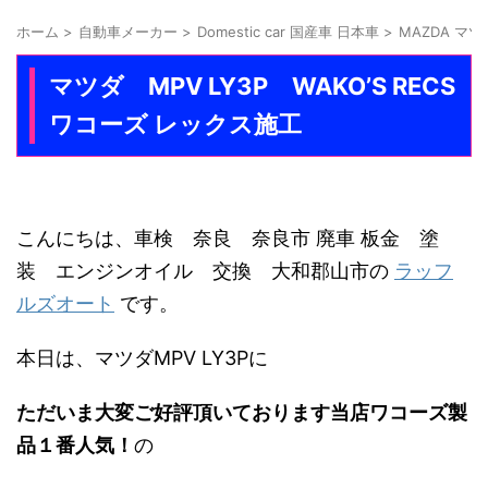
ホーム
>
自動車メーカー
>
Domestic car 国産車 日本車
>
MAZDA マツ
マツダ MPV LY3P WAKO’S RECS
ワコーズ レックス施工
こんにちは、車検 奈良 奈良市 廃車 板金 塗
装 エンジンオイル 交換 大和郡山市の
ラッフ
ルズオート
です。
本日は、マツダMPV LY3Pに
ただいま大変ご好評頂いております当店ワコーズ製
品
１番人気！
の