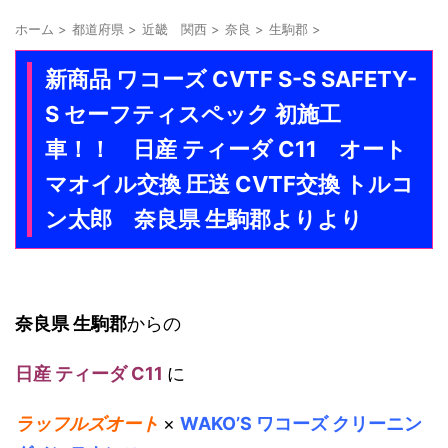
ホーム
>
都道府県
>
近畿 関西
>
奈良
>
生駒郡
>
新商品 ワコーズ CVTF S-S SAFETY-
S セーフティスペック 初施工
車！！ 日産 ティーダ C11 オート
マオイル交換 圧送 CVTF交換 トルコ
ン太郎 奈良県 生駒郡よりより
奈良県 生駒郡
からの
日産 ティーダ C11
に
ラッフルズオート
×
WAKO’S ワコーズ クリーニン