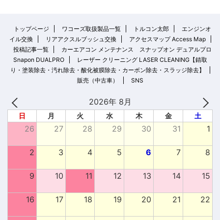
トップページ
ワコーズ取扱製品一覧
トルコン太郎
エンジンオ
イル交換
リアアクスルブッシュ交換
アクセスマップ Access Map
投稿記事一覧
カーエアコン メンテナンス スナップオン デュアルプロ
Snapon DUALPRO
レーザー クリーニング LASER CLEANING【錆取
り・塗装除去・汚れ除去・酸化被膜除去・カーボン除去・スラッジ除去】
販売（中古車）
SNS
2026年 8月
日
月
火
水
木
金
土
26
27
28
29
30
31
1
2
3
4
5
6
7
8
9
10
11
12
13
14
15
16
17
18
19
20
21
22