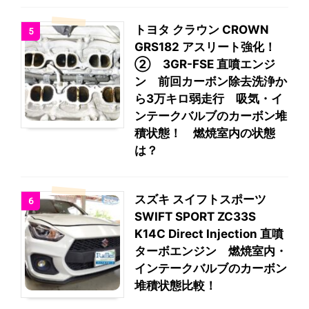
トヨタ クラウン CROWN
5
GRS182 アスリート強化！
② 3GR-FSE 直噴エンジ
ン 前回カーボン除去洗浄か
ら3万キロ弱走行 吸気・イ
ンテークバルブのカーボン堆
積状態！ 燃焼室内の状態
は？
スズキ スイフトスポーツ
6
SWIFT SPORT ZC33S
K14C Direct Injection 直噴
ターボエンジン 燃焼室内・
インテークバルブのカーボン
堆積状態比較！