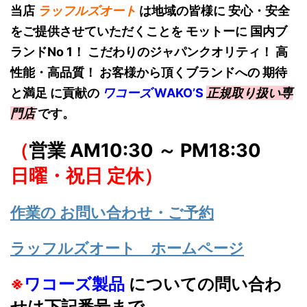
当店
ラッフルズオート
は地域の皆様に 安心・安全
をご提供させていただくことを モットーに 国内ブ
ランドNo 1！
こだわりのジャパンクオリティ！ 高
性能・高品質！ お客様から頂くブランドへの 期待
と満足 に貢献の
ワコーズ
W
AKO’S
正規取り扱い専
門店
です。
（
営業 AM10:30 ～ PM18:30
日曜・祝日 定休）
作業の お問い合わせ・ご予約
ラッフルズオート ホームページ
※
ワコーズ製品
についての問い合わ
せは下記番号まで