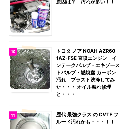
原因は？ 汚れが多い！！
トヨタ ノア NOAH AZR60
10
1AZ-FSE 直噴エンジン イ
ンテークバルブ・エキゾース
トバルブ・燃焼室 カーボン
汚れ ブラスト洗浄してみ
た・・・ オイル漏れ修理
と・・・
歴代 最強クラス の CVTF フ
11
ルード汚れかも・・・！！