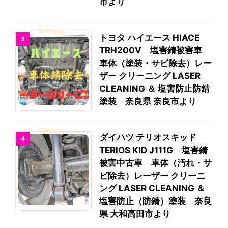
市より
トヨタ ハイエース HIACE
3
TRH200V 塩害錆被害車
車体（塗装・サビ除去）レー
ザー クリーニング LASER
CLEANING ＆ 塩害防止防錆
塗装 奈良県 奈良市より
ダイハツ テリオスキッド
4
TERIOS KID J111G 塩害錆
被害中古車 車体（汚れ・サ
ビ除去）レーザー クリーニ
ング LASER CLEANING ＆
塩害防止（防錆）塗装 奈良
県 大和高田市より