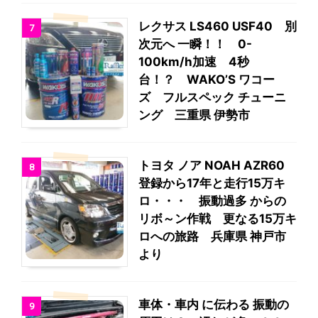
レクサス LS460 USF40 別
7
次元へ 一瞬！！ 0-
100km/h加速 4秒
台！？ WAKO’S ワコー
ズ フルスペック チューニ
ング 三重県 伊勢市
トヨタ ノア NOAH AZR60
8
登録から17年と走行15万キ
ロ・・・ 振動過多 からの
リボ～ン作戦 更なる15万キ
ロへの旅路 兵庫県 神戸市
より
車体・車内 に伝わる 振動の
9