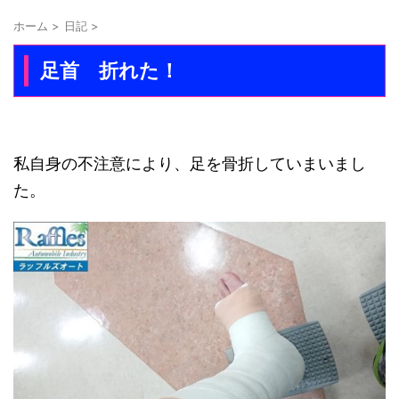
ホーム
>
日記
>
足首 折れた！
私自身の不注意により、足を骨折していまいまし
た。