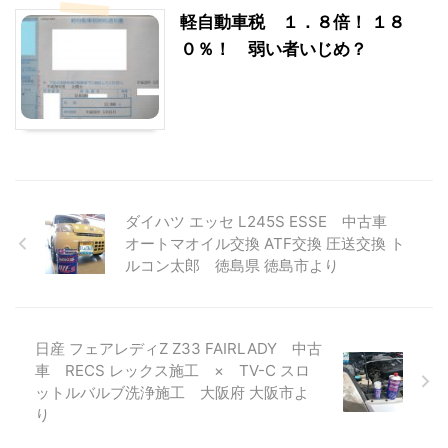
軽自動車税 １．８倍！ １８
０％！ 弱い者いじめ？
ダイハツ エッセ L245S ESSE 中古車
オートマオイル交換 ATF交換 圧送交換 ト
ルコン太郎 徳島県 徳島市より
日産 フェアレディZ Z33 FAIRLADY 中古
車 RECS レックス施工 × TV-C スロ
ットルバルブ洗浄施工 大阪府 大阪市よ
り