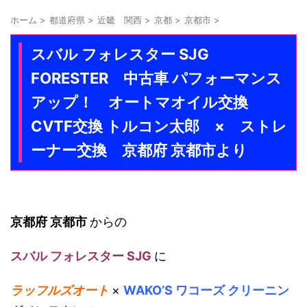
ホーム
>
都道府県
>
近畿 関西
>
京都
>
京都市
>
スバル フォレスター SJG
FORESTER 中古車 パフォーマンス
アップ！ オートマオイル交換
CVTF交換 トルコン太郎 × ストレ
ーナー交換 京都府 京都市より
京都府 京都市
からの
スバル フォレスター SJG
に
ラッフルズオート
×
WAKO’S ワコーズ クリーニン