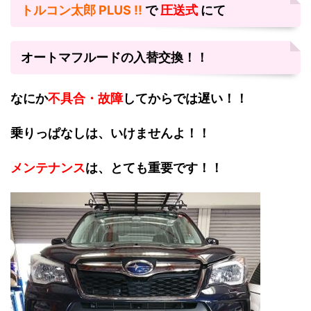
トルコン太郎 PLUS !!
で
圧送式
にて
オートマフルードの入替交換！！
なにか
不具合・故障
してからでは遅い！！
乗りっぱなしは、いけませんよ！！
メンテナンス
は、とても重要です！！