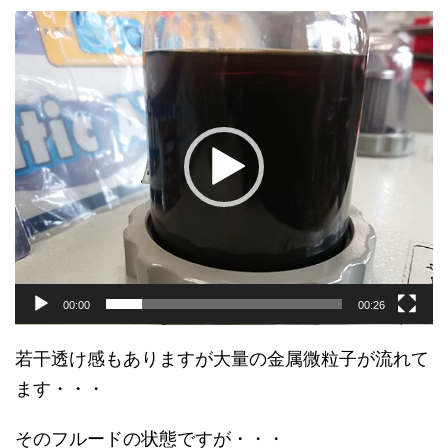
動
画
プ
レ
ー
ヤ
ー
00:00
00:26
若干透け感もありますが大量の金属微粒子が流れて
ます・・・
そのフルードの状態ですが・・・