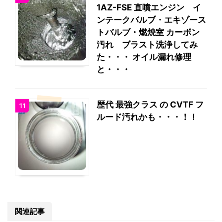
1AZ-FSE 直噴エンジン イ
ンテークバルブ・エキゾース
トバルブ・燃焼室 カーボン
汚れ ブラスト洗浄してみ
た・・・ オイル漏れ修理
と・・・
歴代 最強クラス の CVTF フ
11
ルード汚れかも・・・！！
関連記事