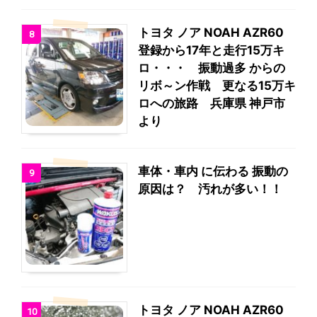
トヨタ ノア NOAH AZR60
8
登録から17年と走行15万キ
ロ・・・ 振動過多 からの
リボ～ン作戦 更なる15万キ
ロへの旅路 兵庫県 神戸市
より
車体・車内 に伝わる 振動の
9
原因は？ 汚れが多い！！
トヨタ ノア NOAH AZR60
10