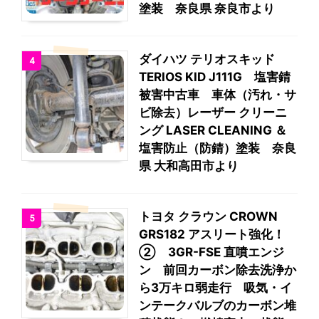
塗装 奈良県 奈良市より
ダイハツ テリオスキッド
4
TERIOS KID J111G 塩害錆
被害中古車 車体（汚れ・サ
ビ除去）レーザー クリーニ
ング LASER CLEANING ＆
塩害防止（防錆）塗装 奈良
県 大和高田市より
トヨタ クラウン CROWN
5
GRS182 アスリート強化！
② 3GR-FSE 直噴エンジ
ン 前回カーボン除去洗浄か
ら3万キロ弱走行 吸気・イ
ンテークバルブのカーボン堆