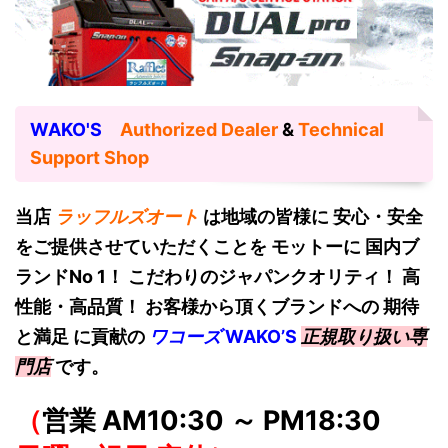
WAKO'S
Authorized Dealer
&
Technical
Support Shop
当店
ラッフルズオート
は地域の皆様に 安心・安全
をご提供させていただくことを モットーに 国内ブ
ランドNo 1！
こだわりのジャパンクオリティ！ 高
性能・高品質！ お客様から頂くブランドへの 期待
と満足 に貢献の
ワコーズ
W
AKO’S
正規取り扱い専
門店
です。
（
営業 AM10:30 ～ PM18:30