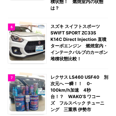
積状態！ 燃焼室内の状態
は？
スズキ スイフトスポーツ
6
SWIFT SPORT ZC33S
K14C Direct Injection 直噴
ターボエンジン 燃焼室内・
インテークバルブのカーボン
堆積状態比較！
レクサス LS460 USF40 別
7
次元へ 一瞬！！ 0-
100km/h加速 4秒
台！？ WAKO’S ワコー
ズ フルスペック チューニ
ング 三重県 伊勢市