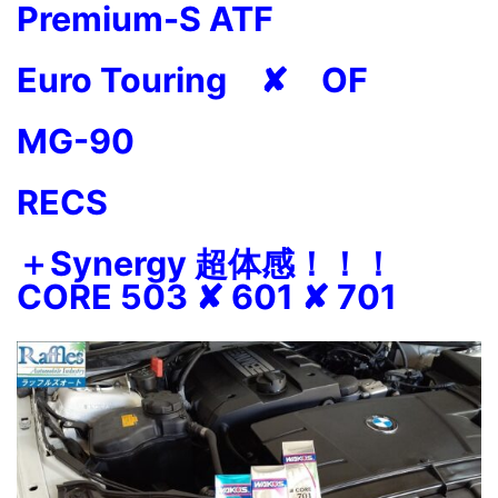
Premium-S ATF
Euro Touring ✘ OF
MG-90
RECS
＋Synergy 超体感！！！
CORE 503 ✘ 601 ✘ 701