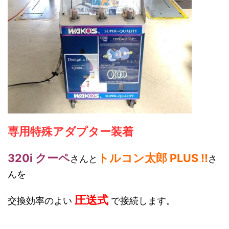
専用特殊アダプター装着
320i クーペ
トルコン太郎 PLUS !!
さんと
さ
んを
圧送式
交換効率のよい
で接続します。