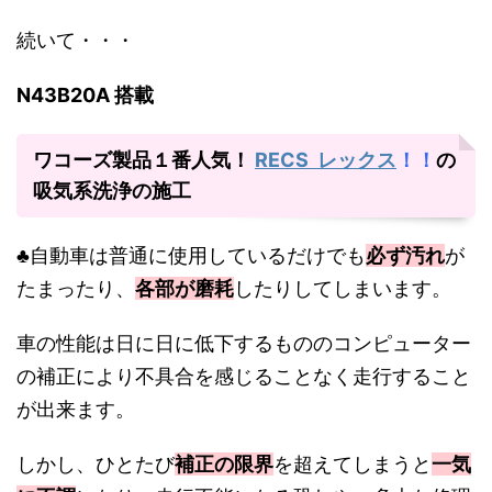
続いて・・・
N43B20A 搭載
ワコーズ製品１番人気！
RECS レックス
！！
の
吸気系洗浄の施工
♣自動車は普通に使用しているだけでも
必ず汚れ
が
たまったり、
各部が磨耗
したりしてしまいます。
車の性能は日に日に低下するもののコンピューター
の補正により不具合を感じることなく走行すること
が出来ます。
しかし、ひとたび
補正の限界
を超えてしまうと
一気