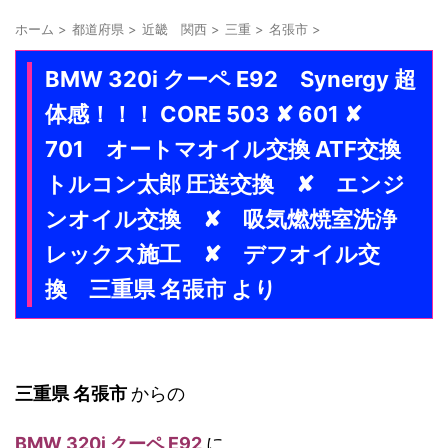
ホーム
>
都道府県
>
近畿 関西
>
三重
>
名張市
>
BMW 320i クーペ E92 Synergy 超
体感！！！ CORE 503 ✘ 601 ✘
701 オートマオイル交換 ATF交換
トルコン太郎 圧送交換 ✘ エンジ
ンオイル交換 ✘ 吸気燃焼室洗浄
レックス施工 ✘ デフオイル交
換 三重県 名張市 より
三重県 名張市
からの
BMW 320i クーペ E92
に