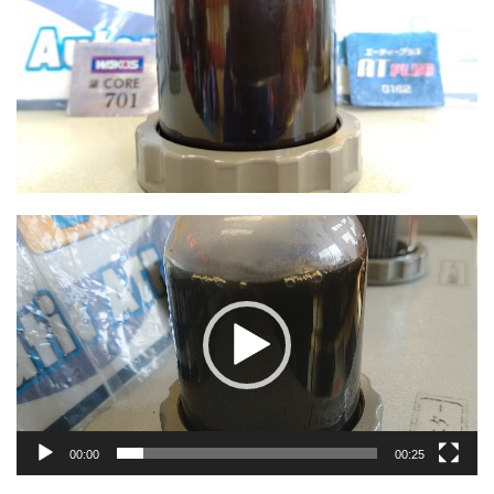
動
画
プ
レ
ー
ヤ
ー
00:00
00:25