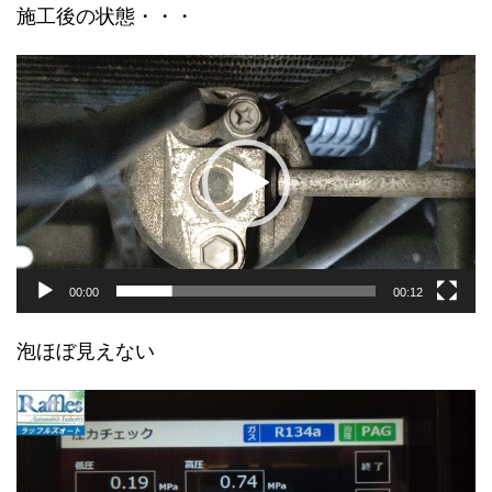
施工後の状態・・・
動
画
プ
レ
ー
ヤ
ー
00:00
00:12
泡ほぼ見えない