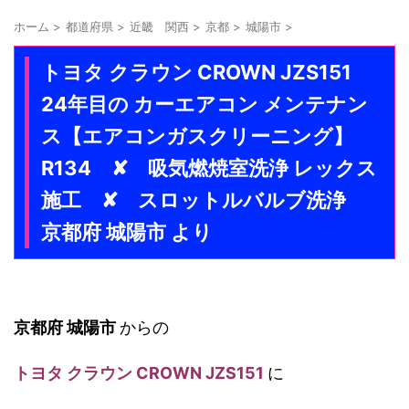
ホーム
>
都道府県
>
近畿 関西
>
京都
>
城陽市
>
トヨタ クラウン CROWN JZS151
24年目の カーエアコン メンテナン
ス【エアコンガスクリーニング】
R134 ✘ 吸気燃焼室洗浄 レックス
施工 ✘ スロットルバルブ洗浄
京都府 城陽市 より
京都府 城陽市
からの
トヨタ クラウン CROWN JZS151
に