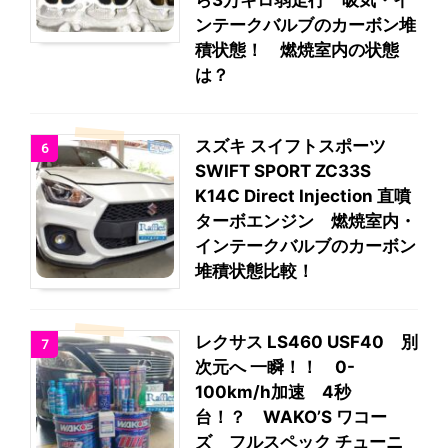
ら3万キロ弱走行 吸気・イ
ンテークバルブのカーボン堆
積状態！ 燃焼室内の状態
は？
スズキ スイフトスポーツ
6
SWIFT SPORT ZC33S
K14C Direct Injection 直噴
ターボエンジン 燃焼室内・
インテークバルブのカーボン
堆積状態比較！
レクサス LS460 USF40 別
7
次元へ 一瞬！！ 0-
100km/h加速 4秒
台！？ WAKO’S ワコー
ズ フルスペック チューニ