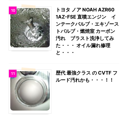
トヨタ ノア NOAH AZR60
10
1AZ-FSE 直噴エンジン イ
ンテークバルブ・エキゾース
トバルブ・燃焼室 カーボン
汚れ ブラスト洗浄してみ
た・・・ オイル漏れ修理
と・・・
歴代 最強クラス の CVTF フ
11
ルード汚れかも・・・！！