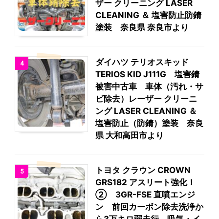
ザー クリーニング LASER
CLEANING ＆ 塩害防止防錆
塗装 奈良県 奈良市より
ダイハツ テリオスキッド
4
TERIOS KID J111G 塩害錆
被害中古車 車体（汚れ・サ
ビ除去）レーザー クリーニ
ング LASER CLEANING ＆
塩害防止（防錆）塗装 奈良
県 大和高田市より
トヨタ クラウン CROWN
5
GRS182 アスリート強化！
② 3GR-FSE 直噴エンジ
ン 前回カーボン除去洗浄か