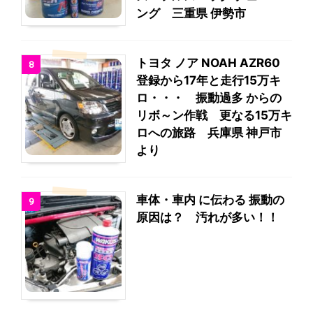
ング 三重県 伊勢市
トヨタ ノア NOAH AZR60
8
登録から17年と走行15万キ
ロ・・・ 振動過多 からの
リボ～ン作戦 更なる15万キ
ロへの旅路 兵庫県 神戸市
より
車体・車内 に伝わる 振動の
9
原因は？ 汚れが多い！！