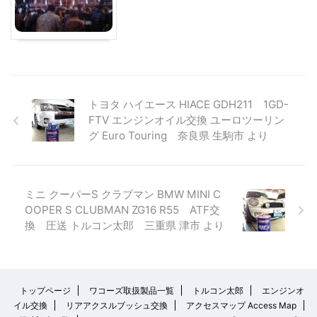
トヨタ ハイエース HIACE GDH211 1GD-
FTV エンジンオイル交換 ユーロツーリン
グ Euro Touring 奈良県 生駒市 より
ミニ クーパーS クラブマン BMW MINI C
OOPER S CLUBMAN ZG16 R55 ATF交
換 圧送 トルコン太郎 三重県 津市 より
トップページ
ワコーズ取扱製品一覧
トルコン太郎
エンジンオ
イル交換
リアアクスルブッシュ交換
アクセスマップ Access Map