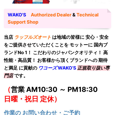
WAKO'S
Authorized Dealer
&
Technical
Support Shop
当店
ラッフルズオート
は地域の皆様に 安心・安全
をご提供させていただくことを モットーに 国内ブ
ランドNo 1！
こだわりのジャパンクオリティ！ 高
性能・高品質！ お客様から頂くブランドへの 期待
と満足 に貢献の
ワコーズ
W
AKO’S
正規取り扱い専
門店
です。
（
営業 AM10:30 ～ PM18:30
日曜・祝日 定休）
作業の お問い合わせ・ご予約