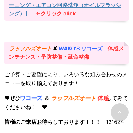
ーニング・エアコン回路洗浄（オイルフラッシ
ング）】
←クリック
click
ラッフルズオート
✘
WAKO’S ワコーズ
体感メ
ンテナンス
・予防整備・延命整備
ご予算・ご要望により、いろいろな組み合わせのメ
ニューを取り揃えております！
ワコーズ
＆
ラッフルズオート
体感
♥ぜひ
してみて
くださいね！！♥
皆様のご来店お待ちしております！！！
121624