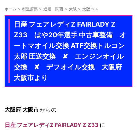
ホーム
>
都道府県
>
近畿 関西
>
大阪
>
大阪市
>
日産 フェアレディZ FAIRLADY Z
Z33 はや20年選手 中古車整備 オ
ートマオイル交換 ATF交換トルコン
太郎 圧送交換 ✘ エンジンオイル
交換 ✘ デフオイル交換 大阪府
大阪市より
大阪府 大阪市
からの
日産 フェアレディZ FAIRLADY Z Z33
に