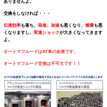
ありませんよ。
交換をしなければ・・・
伝達効率
も落ち、
発進、加速
も悪くなり、
燃費
も悪
くなりますし、
変速ショック
が大きくなってきます
よ。
オートマフルードはAT車の血液です。
オートマフルード交換は不可欠です！！