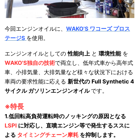
今回エンジンオイルに、
WAKO'S ワコーズ プロス
テージS
を使用。
エンジンオイルとしての
性能向上
と
環境性能
を
WAKO'S独自の技術
で両立し、低年式車から高年式
車、小排気量、大排気量など様々な状況下における
車両の要求性能に応える
新世代の
Full Synthetic 4
サイクル ガソリンエンジンオイル
です。
※特長
1.低回転高負荷運転時のノッキングの原因となる
LSPI
に対応し、直噴エンジン等で発生するススに
よる
タイミングチェーン摩耗
を抑制します。