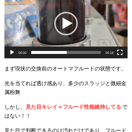
プ
レ
ー
ヤ
ー
00:00
00:18
まず現状の交換前のオートマフルードの状態です。
光を当てれば透け感あり、多少のスラッジと微細金
属粉舞
しかし、
見た目キレイ＝フルード性能維持してる
で
はない！！
見た目で判断できるのは汚れだけであり、フルード