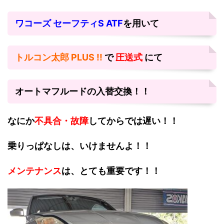
ワコーズ セーフティS ATF
を用いて
トルコン太郎 PLUS !!
で
圧送式
にて
オートマフルードの入替交換！！
なにか
不具合・故障
してからでは遅い！！
乗りっぱなしは、いけませんよ！！
メンテナンス
は、とても重要です！！