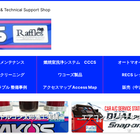
echnical Support Shop
 メンテナンス
燃焼室洗浄システム CCCS
オートマオ
 クリーニング
ワコーズ製品
RECS 
ラブル 整備事例
アクセスマップ Access Map
販売（中
トルコン太郎施工実績
エアコン メンテナン