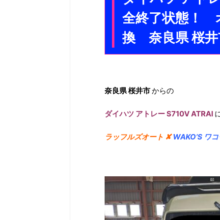
全終了状態！ オ
換 奈良県 桜
奈良県 桜井市
からの
ダイハツ アトレー S710V ATRAI
ラッフルズオート ✘
WAKO’S ワ