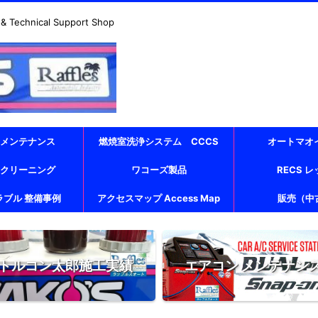
echnical Support Shop
 メンテナンス
燃焼室洗浄システム CCCS
オートマオ
 クリーニング
ワコーズ製品
RECS 
ラブル 整備事例
アクセスマップ Access Map
販売（中
トルコン太郎施工実績
エアコン メンテナン