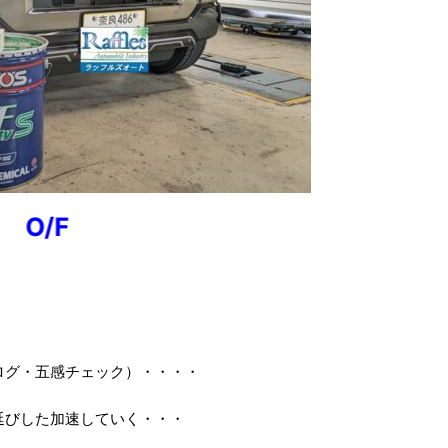
✘ O/F
ログ・五感チェック）・・・・
延びした加速していく・・・