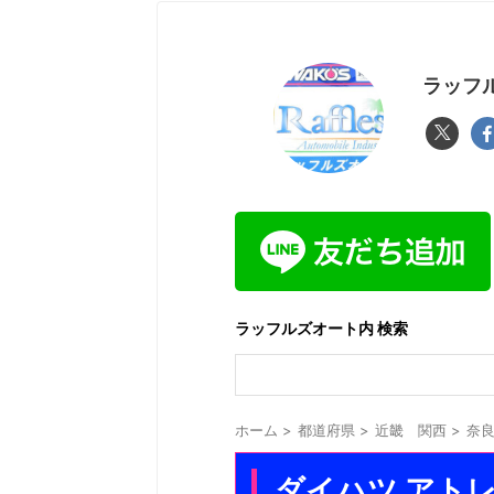
ラッフル
ラッフルズオート内 検索
ホーム
>
都道府県
>
近畿 関西
>
奈
ダイハツ アトレー