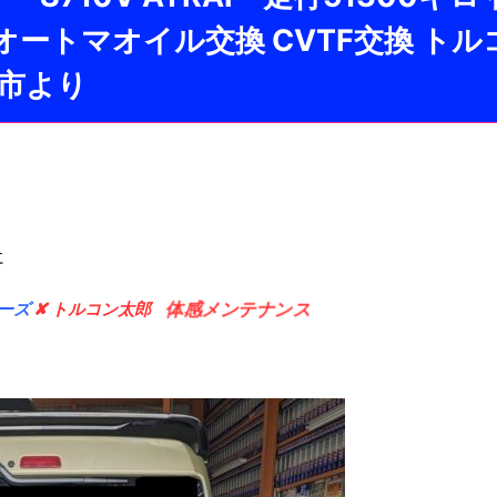
ートマオイル交換 CVTF交換 トル
井市より
に
コーズ
✘ トルコン太郎
体感メンテナンス