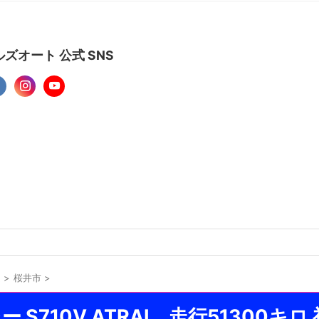
ズオート 公式 SNS
良
>
桜井市
>
 S710V ATRAI 走行51300キロ