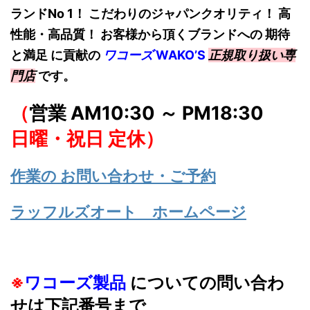
ランドNo 1！
こだわりのジャパンクオリティ！ 高
性能・高品質！ お客様から頂くブランドへの 期待
と満足 に貢献の
ワコーズ
W
AKO’S
正規取り扱い専
門店
です。
（
営業 AM10:30 ～ PM18:30
日曜・祝日 定休）
作業の お問い合わせ・ご予約
ラッフルズオート ホームページ
※
ワコーズ製品
についての問い合わ
せは下記番号まで