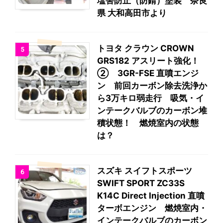
塩害防止（防錆）塗装 奈良
県 大和高田市より
トヨタ クラウン CROWN
5
GRS182 アスリート強化！
② 3GR-FSE 直噴エンジ
ン 前回カーボン除去洗浄か
ら3万キロ弱走行 吸気・イ
ンテークバルブのカーボン堆
積状態！ 燃焼室内の状態
は？
スズキ スイフトスポーツ
6
SWIFT SPORT ZC33S
K14C Direct Injection 直噴
ターボエンジン 燃焼室内・
インテークバルブのカーボン