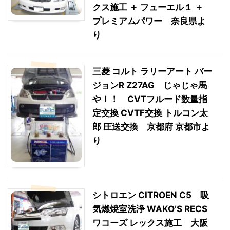
クス施工 ＋ フューエル１ ＋
プレミアムパワー 奈良県よ
り
三菱 コルト ラリーアート バー
ジョンR Z27AG じゃじゃ馬
や！！ CVTフルード数量指
定交換 CVTF交換 トルコン太
郎 圧送交換 京都府 京都市よ
り
シトロエン CITROEN C5 吸
気燃焼室洗浄 WAKO’S RECS
ワコーズ レックス施工 大阪