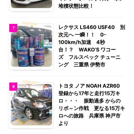
堆積状態比較！
レクサス LS460 USF40 別
7
次元へ 一瞬！！ 0-
100km/h加速 4秒
台！？ WAKO’S ワコー
ズ フルスペック チューニ
ング 三重県 伊勢市
トヨタ ノア NOAH AZR60
8
登録から17年と走行15万キ
ロ・・・ 振動過多 からの
リボ～ン作戦 更なる15万キ
ロへの旅路 兵庫県 神戸市
より