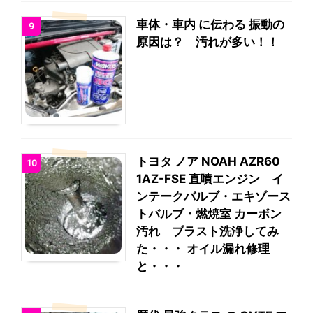
車体・車内 に伝わる 振動の
9
原因は？ 汚れが多い！！
トヨタ ノア NOAH AZR60
10
1AZ-FSE 直噴エンジン イ
ンテークバルブ・エキゾース
トバルブ・燃焼室 カーボン
汚れ ブラスト洗浄してみ
た・・・ オイル漏れ修理
と・・・