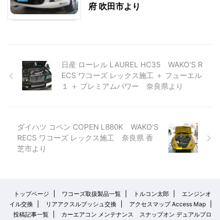
府 吹田市より
日産 ローレル LAUREL HC35 WAKO’S R
ECS ワコーズ レックス施工 ＋ フューエル
１ ＋ プレミアムパワー 奈良県より
ダイハツ コペン COPEN L880K WAKO’S
RECS ワコーズ レックス施工 奈良県 香
芝市より
トップページ
ワコーズ取扱製品一覧
トルコン太郎
エンジンオ
イル交換
リアアクスルブッシュ交換
アクセスマップ Access Map
投稿記事一覧
カーエアコン メンテナンス スナップオン デュアルプロ