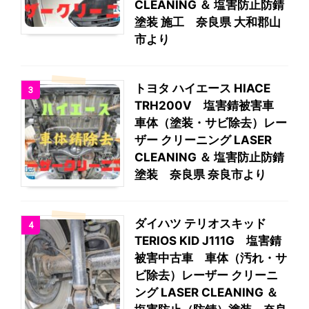
CLEANING ＆ 塩害防止防錆
塗装 施工 奈良県 大和郡山
市より
トヨタ ハイエース HIACE
3
TRH200V 塩害錆被害車
車体（塗装・サビ除去）レー
ザー クリーニング LASER
CLEANING ＆ 塩害防止防錆
塗装 奈良県 奈良市より
ダイハツ テリオスキッド
4
TERIOS KID J111G 塩害錆
被害中古車 車体（汚れ・サ
ビ除去）レーザー クリーニ
ング LASER CLEANING ＆