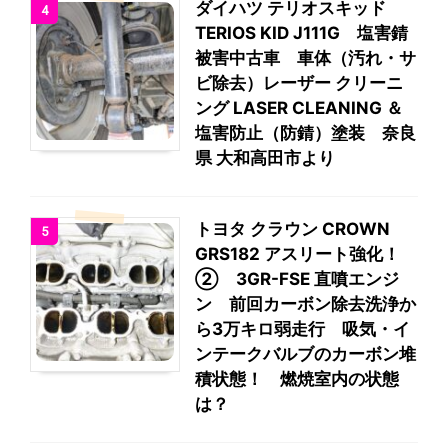
ダイハツ テリオスキッド
4
TERIOS KID J111G 塩害錆
被害中古車 車体（汚れ・サ
ビ除去）レーザー クリーニ
ング LASER CLEANING ＆
塩害防止（防錆）塗装 奈良
県 大和高田市より
トヨタ クラウン CROWN
5
GRS182 アスリート強化！
② 3GR-FSE 直噴エンジ
ン 前回カーボン除去洗浄か
ら3万キロ弱走行 吸気・イ
ンテークバルブのカーボン堆
積状態！ 燃焼室内の状態
は？