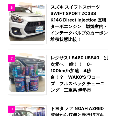
スズキ スイフトスポーツ
6
SWIFT SPORT ZC33S
K14C Direct Injection 直噴
ターボエンジン 燃焼室内・
インテークバルブのカーボン
堆積状態比較！
レクサス LS460 USF40 別
7
次元へ 一瞬！！ 0-
100km/h加速 4秒
台！？ WAKO’S ワコー
ズ フルスペック チューニ
ング 三重県 伊勢市
トヨタ ノア NOAH AZR60
8
登録から17年と走行15万キ