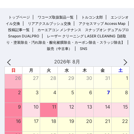
トップページ
ワコーズ取扱製品一覧
トルコン太郎
エンジンオ
イル交換
リアアクスルブッシュ交換
アクセスマップ Access Map
投稿記事一覧
カーエアコン メンテナンス スナップオン デュアルプロ
Snapon DUALPRO
レーザー クリーニング LASER CLEANING【錆取
り・塗装除去・汚れ除去・酸化被膜除去・カーボン除去・スラッジ除去】
販売（中古車）
SNS
2026年 8月
日
月
火
水
木
金
土
26
27
28
29
30
31
1
2
3
4
5
6
7
8
9
10
11
12
13
14
15
16
17
18
19
20
21
22