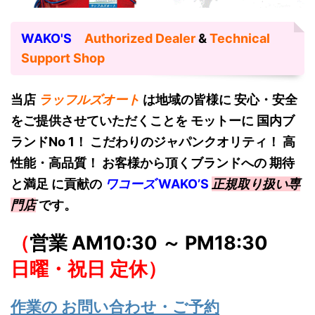
WAKO'S
Authorized Dealer
&
Technical
Support Shop
当店
ラッフルズオート
は地域の皆様に 安心・安全
をご提供させていただくことを モットーに 国内ブ
ランドNo 1！
こだわりのジャパンクオリティ！ 高
性能・高品質！ お客様から頂くブランドへの 期待
と満足 に貢献の
ワコーズ
W
AKO’S
正規取り扱い専
門店
です。
（
営業 AM10:30 ～ PM18:30
日曜・祝日 定休）
作業の お問い合わせ・ご予約