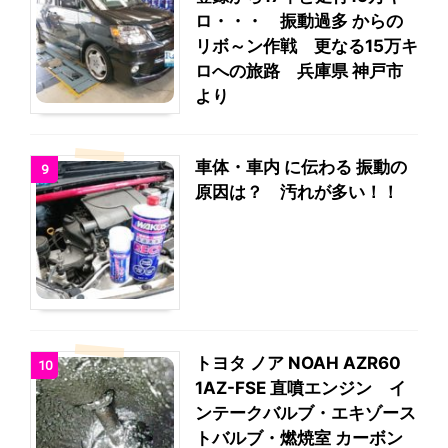
ロ・・・ 振動過多 からの
リボ～ン作戦 更なる15万キ
ロへの旅路 兵庫県 神戸市
より
車体・車内 に伝わる 振動の
9
原因は？ 汚れが多い！！
トヨタ ノア NOAH AZR60
10
1AZ-FSE 直噴エンジン イ
ンテークバルブ・エキゾース
トバルブ・燃焼室 カーボン