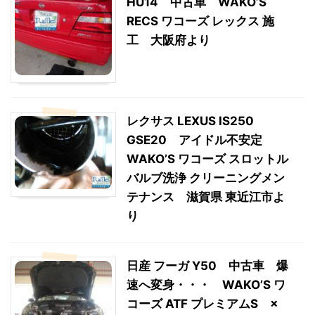
HU14 中古車 WAKO’S
RECS ワコーズ レックス 施
工 大阪府より
レクサス LEXUS IS250
GSE20 アイドル不安定
WAKO’S ワコーズ スロットル
バルブ洗浄 クリーニングメン
テナンス 滋賀県 東近江市よ
り
日産 フーガ Y50 中古車 爆
速へ変身・・・ WAKO’S ワ
コーズ ATF プレミアムS ×