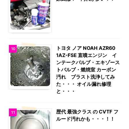
トヨタ ノア NOAH AZR60
10
1AZ-FSE 直噴エンジン イ
ンテークバルブ・エキゾース
トバルブ・燃焼室 カーボン
汚れ ブラスト洗浄してみ
た・・・ オイル漏れ修理
と・・・
歴代 最強クラス の CVTF フ
11
ルード汚れかも・・・！！