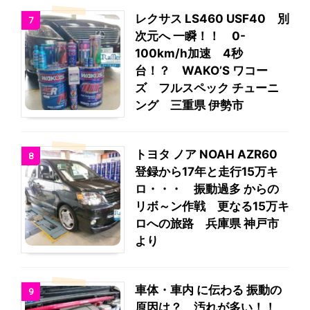
レクサス LS460 USF40 別
7
次元へ 一瞬！！ 0-
100km/h加速 4秒
台！？ WAKO’S ワコー
ズ フルスペック チューニ
ング 三重県 伊勢市
トヨタ ノア NOAH AZR60
8
登録から17年と走行15万キ
ロ・・・ 振動過多 からの
リボ～ン作戦 更なる15万キ
ロへの旅路 兵庫県 神戸市
より
車体・車内 に伝わる 振動の
9
原因は？ 汚れが多い！！