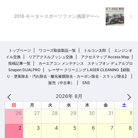
2016 モータースポーツファン感謝デーへ
トップページ
ワコーズ取扱製品一覧
トルコン太郎
エンジンオ
イル交換
リアアクスルブッシュ交換
アクセスマップ Access Map
投稿記事一覧
カーエアコン メンテナンス スナップオン デュアルプロ
Snapon DUALPRO
レーザー クリーニング LASER CLEANING【錆取
り・塗装除去・汚れ除去・酸化被膜除去・カーボン除去・スラッジ除去】
販売（中古車）
SNS
2026年 8月
日
月
火
水
木
金
土
26
27
28
29
30
31
1
2
3
4
5
6
7
8