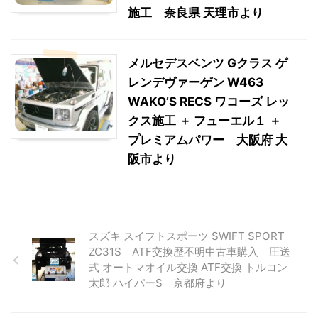
施工 奈良県 天理市より
メルセデスベンツ Gクラス ゲ
レンデヴァーゲン W463
WAKO’S RECS ワコーズ レッ
クス施工 ＋ フューエル１ ＋
プレミアムパワー 大阪府 大
阪市より
スズキ スイフトスポーツ SWIFT SPORT
ZC31S ATF交換歴不明中古車購入 圧送
式 オートマオイル交換 ATF交換 トルコン
太郎 ハイパーS 京都府より