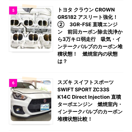
トヨタ クラウン CROWN
5
GRS182 アスリート強化！
② 3GR-FSE 直噴エンジ
ン 前回カーボン除去洗浄か
ら3万キロ弱走行 吸気・イ
ンテークバルブのカーボン堆
積状態！ 燃焼室内の状態
は？
スズキ スイフトスポーツ
6
SWIFT SPORT ZC33S
K14C Direct Injection 直噴
ターボエンジン 燃焼室内・
インテークバルブのカーボン
堆積状態比較！