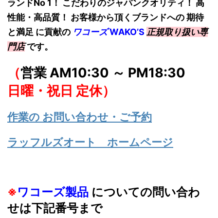
ランドNo 1！
こだわりのジャパンクオリティ！ 高
性能・高品質！ お客様から頂くブランドへの 期待
と満足 に貢献の
ワコーズ
W
AKO’S
正規取り扱い専
門店
です。
（
営業 AM10:30 ～ PM18:30
日曜・祝日 定休）
作業の お問い合わせ・ご予約
ラッフルズオート ホームページ
※
ワコーズ製品
についての問い合わ
せは下記番号まで