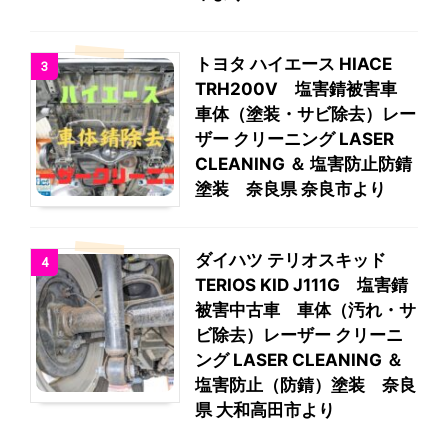
トヨタ ハイエース HIACE
3
TRH200V 塩害錆被害車
車体（塗装・サビ除去）レー
ザー クリーニング LASER
CLEANING ＆ 塩害防止防錆
塗装 奈良県 奈良市より
ダイハツ テリオスキッド
4
TERIOS KID J111G 塩害錆
被害中古車 車体（汚れ・サ
ビ除去）レーザー クリーニ
ング LASER CLEANING ＆
塩害防止（防錆）塗装 奈良
県 大和高田市より