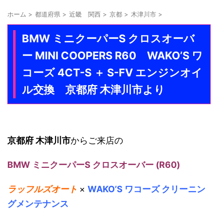
ホーム
>
都道府県
>
近畿 関西
>
京都
>
木津川市
>
BMW ミニクーパーS クロスオーバ
ー MINI COOPERS R60 WAKO’S ワ
コーズ 4CT-S ＋ S-FV エンジンオイ
ル交換 京都府 木津川市より
京都府 木津川市
からご来店の
BMW ミニクーパーS クロスオーバー (R60)
ラッフルズオート
×
WAKO’S ワコーズ クリーニン
グメンテナンス