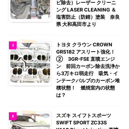
ビ除去）レーザー クリーニ
ング LASER CLEANING ＆
塩害防止（防錆）塗装 奈良
県 大和高田市より
トヨタ クラウン CROWN
5
GRS182 アスリート強化！
② 3GR-FSE 直噴エンジ
ン 前回カーボン除去洗浄か
ら3万キロ弱走行 吸気・イ
ンテークバルブのカーボン堆
積状態！ 燃焼室内の状態
は？
スズキ スイフトスポーツ
6
SWIFT SPORT ZC33S