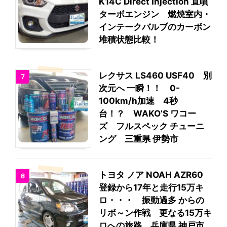
K14C Direct Injection 直噴
ターボエンジン 燃焼室内・
インテークバルブのカーボン
堆積状態比較！
レクサス LS460 USF40 別
7
次元へ 一瞬！！ 0-
100km/h加速 4秒
台！？ WAKO’S ワコー
ズ フルスペック チューニ
ング 三重県 伊勢市
トヨタ ノア NOAH AZR60
8
登録から17年と走行15万キ
ロ・・・ 振動過多 からの
リボ～ン作戦 更なる15万キ
ロへの旅路 兵庫県 神戸市