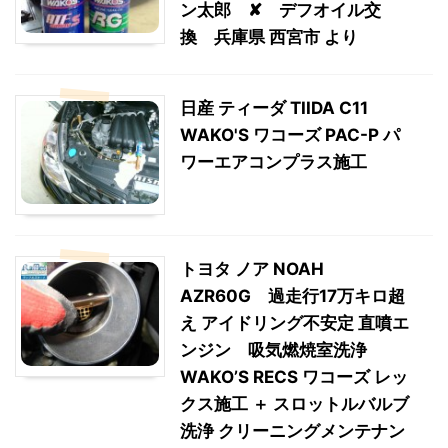
ン太郎 ✘ デフオイル交
換 兵庫県 西宮市 より
日産 ティーダ TIIDA C11
WAKO'S ワコーズ PAC-P パ
ワーエアコンプラス施工
トヨタ ノア NOAH
AZR60G 過走行17万キロ超
え アイドリング不安定 直噴エ
ンジン 吸気燃焼室洗浄
WAKO’S RECS ワコーズ レッ
クス施工 ＋ スロットルバルブ
洗浄 クリーニングメンテナン