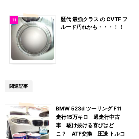
歴代 最強クラス の CVTF フ
11
ルード汚れかも・・・！！
関連記事
BMW 523d ツーリング F11
走行15万キロ 過走行中古
車 駆け抜ける喜びはど
こ？ ATF交換 圧送 トルコ