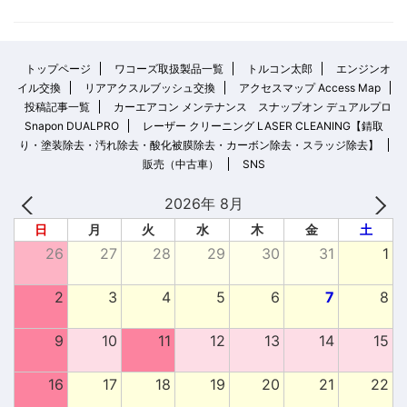
トップページ
ワコーズ取扱製品一覧
トルコン太郎
エンジンオ
イル交換
リアアクスルブッシュ交換
アクセスマップ Access Map
投稿記事一覧
カーエアコン メンテナンス スナップオン デュアルプロ
Snapon DUALPRO
レーザー クリーニング LASER CLEANING【錆取
り・塗装除去・汚れ除去・酸化被膜除去・カーボン除去・スラッジ除去】
販売（中古車）
SNS
2026年 8月
日
月
火
水
木
金
土
26
27
28
29
30
31
1
2
3
4
5
6
7
8
9
10
11
12
13
14
15
16
17
18
19
20
21
22