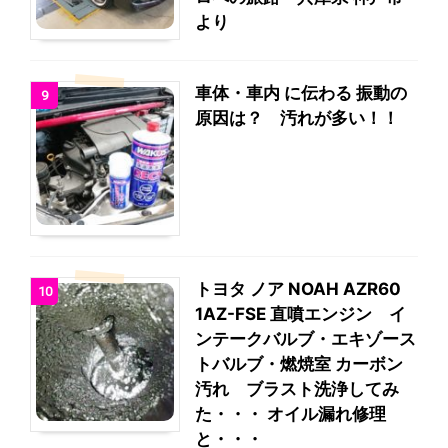
より
車体・車内 に伝わる 振動の
9
原因は？ 汚れが多い！！
トヨタ ノア NOAH AZR60
10
1AZ-FSE 直噴エンジン イ
ンテークバルブ・エキゾース
トバルブ・燃焼室 カーボン
汚れ ブラスト洗浄してみ
た・・・ オイル漏れ修理
と・・・