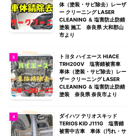
体（塗装・サビ除去）レーザ
ー クリーニング LASER
CLEANING ＆ 塩害防止防錆
塗装 施工 奈良県 大和郡山
市より
トヨタ ハイエース HIACE
3
TRH200V 塩害錆被害車
車体（塗装・サビ除去）レー
ザー クリーニング LASER
CLEANING ＆ 塩害防止防錆
塗装 奈良県 奈良市より
ダイハツ テリオスキッド
4
TERIOS KID J111G 塩害錆
被害中古車 車体（汚れ・サ