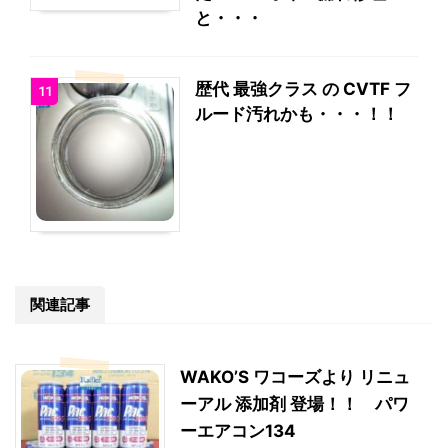
と・・・
歴代 最強クラス の CVTF フ
11
ルード汚れかも・・・！！
関連記事
WAKO’S ワコーズより リニュ
ーアル 添加剤 登場！！ パワ
ーエアコン134