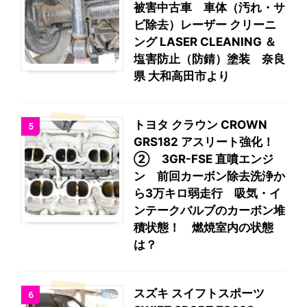
被害中古車 車体（汚れ・サ
ビ除去）レーザー クリーニ
ング LASER CLEANING ＆
塩害防止（防錆）塗装 奈良
県 大和高田市より
トヨタ クラウン CROWN
5
GRS182 アスリート強化！
② 3GR-FSE 直噴エンジ
ン 前回カーボン除去洗浄か
ら3万キロ弱走行 吸気・イ
ンテークバルブのカーボン堆
積状態！ 燃焼室内の状態
は？
スズキ スイフトスポーツ
6