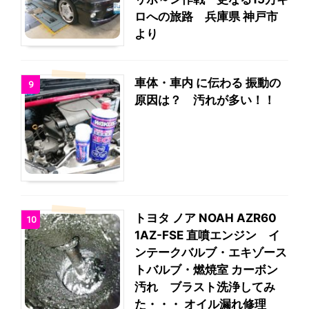
ロへの旅路 兵庫県 神戸市
より
車体・車内 に伝わる 振動の
9
原因は？ 汚れが多い！！
トヨタ ノア NOAH AZR60
10
1AZ-FSE 直噴エンジン イ
ンテークバルブ・エキゾース
トバルブ・燃焼室 カーボン
汚れ ブラスト洗浄してみ
た・・・ オイル漏れ修理