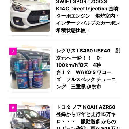
SWIFT SPORT ZC33S
K14C Direct Injection 直噴
ターボエンジン 燃焼室内・
インテークバルブのカーボン
堆積状態比較！
レクサス LS460 USF40 別
7
次元へ 一瞬！！ 0-
100km/h加速 4秒
台！？ WAKO’S ワコー
ズ フルスペック チューニ
ング 三重県 伊勢市
トヨタ ノア NOAH AZR60
8
登録から17年と走行15万キ
ロ・・・ 振動過多 からの
リボ～ン作戦 更なる15万キ