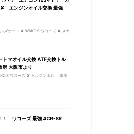
した！パワーエアコン1234！！ カ
 ✘ エンジンオイル交換 最強
ルズオート ✘ WAKO’S ワコーズ ✘ スナ
オートマオイル交換 ATF交換トル
阪府 大阪市より
WAKO’S ワコーズ ✘ トルコン太郎 体感
醒！！ ワコーズ 最強 4CR-SR