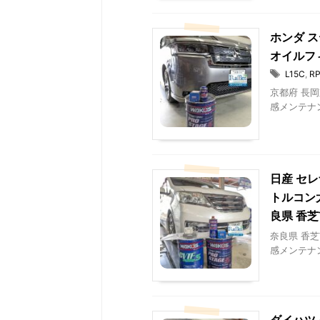
ホンダ ス
オイルフ
L15C
,
RP
京都府 長岡
感メンテナンス
日産 セレ
トルコン
良県 香
奈良県 香芝市
感メンテナン