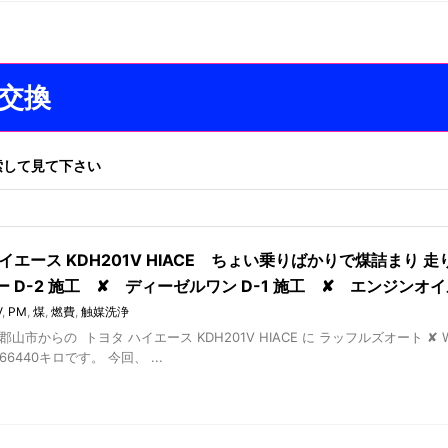
交換
索して見て下さい
イエース KDH201V HIACE ちょい乗りばかりで煤詰まり 走
ー D-2 施工 ✘ ディーゼルワン D-1 施工 ✘ エンジン
V
,
PM
,
煤
,
燃費
,
触媒洗浄
郡山市からの トヨタ ハイエース KDH201V HIACE に ラッフルズオート 
6440キロです。 今回、 ...