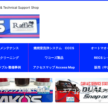
echnical Support Shop
 メンテナンス
燃焼室洗浄システム CCCS
オートマオ
 クリーニング
ワコーズ製品
RECS 
ラブル 整備事例
アクセスマップ Access Map
販売（中
トルコン太郎施工実績
エアコン メンテナン