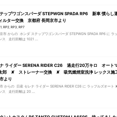
テップワゴンスパーダ STEPWGN SPADA RP6 新車 慣ら
ィルター交換 京都府 長岡京市より
1
,
RP2
,
RP3
,
RP7
京市 からの ホンダ ステップワゴンスパーダ STEPWGN SPADA RP6 に ラ
 走行距離は 1021 ...
ナ ライダー SERENA RIDER C26 過走行20万キロ オー
太郎 ✘ ストレーナー交換 ✘ 吸気燃焼室洗浄 レックス施
芝市より
 からの 日産 セレナ ライダー SERENA RIDER C26 に ラッフルズオート 
ス 走行距離は 20 ...