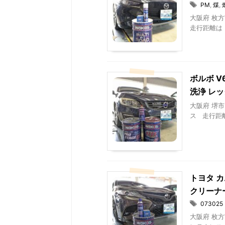
PM
,
煤
,
大阪府 枚方
走行距離は 5
ボルボ V
洗浄 レ
大阪府 堺市
ス 走行距離は
トヨタ カ
クリーナ
073025
大阪府 枚方