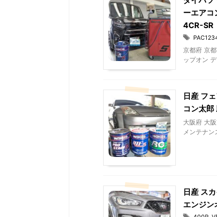
ダイハツ 
ーエアコ
4CR-S
PAC123
京都府 京都市
ップオン デ
日産 フェ
コン太郎
大阪府 大阪
メンテナンス 
日産 スカ
エンジン
400R
,
V