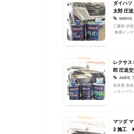
ダイハツ 
太郎 圧
M900A
,
三重県 伊賀
体感メンテナ
レクサス 
郎 圧送
AA81E
,
奈良県 奈良
ンス＋パフォ
マツダ マ
2 施工