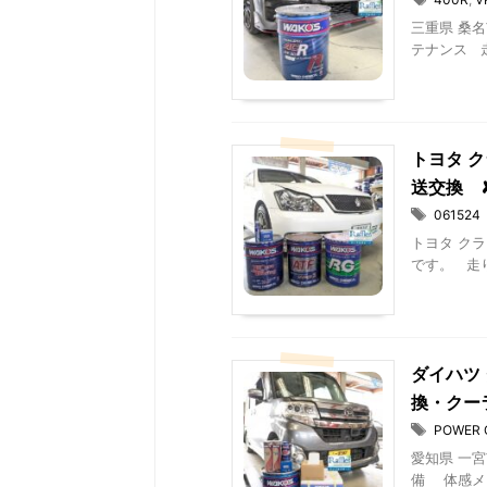
三重県 桑名
テナンス 走行
トヨタ ク
送交換 
061524
トヨタ クラ
です。 走り
ダイハツ 
換・クー
POWER 
愛知県 一宮市
備 体感メン