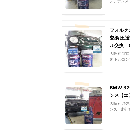
ンテナンス 走
フォルクス
交換 圧
ル交換 
大阪府 守口市
✘ トルコン
BMW 
ンス【エ
大阪府 茨木
ンス 走行距離