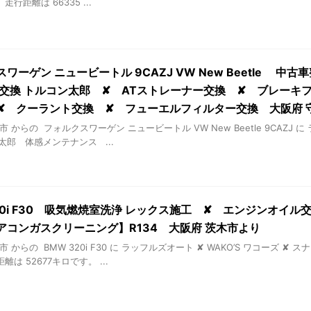
行距離は 66335 ...
ワーゲン ニュービートル 9CAZJ VW New Beetle 中
送交換 トルコン太郎 ✘ ATストレーナー交換 ✘ ブレーキ
✘ クーラント交換 ✘ フューエルフィルター交換 大阪府 
 からの フォルクスワーゲン ニュービートル VW New Beetle 9CAZJ に
太郎 体感メンテナンス ...
320i F30 吸気燃焼室洗浄 レックス施工 ✘ エンジンオイ
アコンガスクリーニング】R134 大阪府 茨木市より
市 からの BMW 320i F30 に ラッフルズオート ✘ WAKO’S ワコーズ
は 52677キロです。 ...