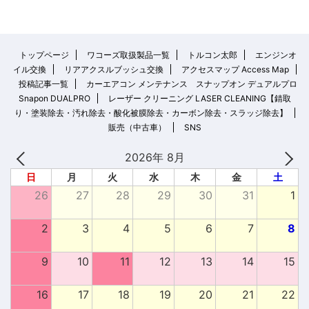
トップページ
ワコーズ取扱製品一覧
トルコン太郎
エンジンオ
イル交換
リアアクスルブッシュ交換
アクセスマップ Access Map
投稿記事一覧
カーエアコン メンテナンス スナップオン デュアルプロ
Snapon DUALPRO
レーザー クリーニング LASER CLEANING【錆取
り・塗装除去・汚れ除去・酸化被膜除去・カーボン除去・スラッジ除去】
販売（中古車）
SNS
2026年 8月
日
月
火
水
木
金
土
26
27
28
29
30
31
1
2
3
4
5
6
7
8
9
10
11
12
13
14
15
16
17
18
19
20
21
22