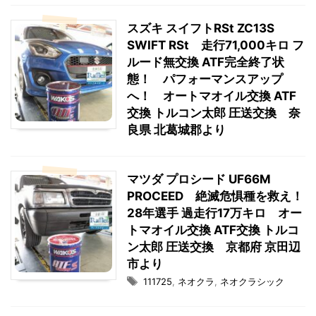
スズキ スイフトRSt ZC13S
SWIFT RSt 走行71,000キロ フ
ルード無交換 ATF完全終了状
態！ パフォーマンスアップ
へ！ オートマオイル交換 ATF
交換 トルコン太郎 圧送交換 奈
良県 北葛城郡より
マツダ プロシード UF66M
PROCEED 絶滅危惧種を救え！
28年選手 過走行17万キロ オー
トマオイル交換 ATF交換 トルコ
ン太郎 圧送交換 京都府 京田辺
市より
111725
,
ネオクラ
,
ネオクラシック