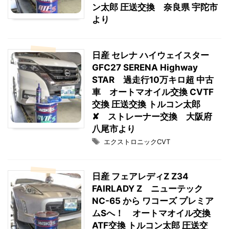
ン太郎 圧送交換 奈良県 宇陀市
より
日産 セレナ ハイウェイスター
GFC27 SERENA Highway
STAR 過走行10万キロ超 中古
車 オートマオイル交換 CVTF
交換 圧送交換 トルコン太郎
✘ ストレーナー交換 大阪府
八尾市より
エクストロニックCVT
日産 フェアレディZ Z34
FAIRLADY Z ニューテック
NC-65 から ワコーズ プレミア
ムSへ！ オートマオイル交換
ATF交換 トルコン太郎 圧送交