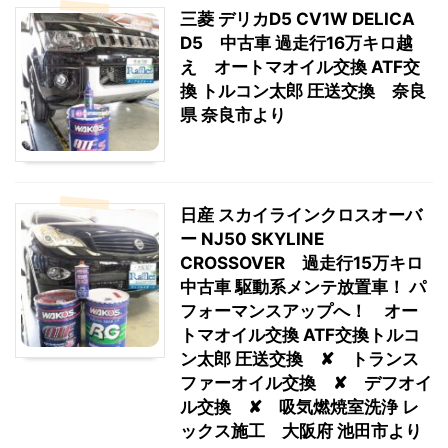
三菱 デリカD5 CV1W DELICA
D5 中古車 過走行16万キロ越
え オートマオイル交換 ATF交
換 トルコン太郎 圧送交換 奈良
県 奈良市より
日産 スカイラインクロスオーバ
ー NJ50 SKYLINE
CROSSOVER 過走行15万キロ
中古車 駆動系メンテ放置車！ パ
フォーマンスアップへ！ オー
トマオイル交換 ATF交換トルコ
ン太郎 圧送交換 ✘ トランス
ファーオイル交換 ✘ デフオイ
ル交換 ✘ 吸気燃焼室洗浄 レ
ックス施工 大阪府 池田市より