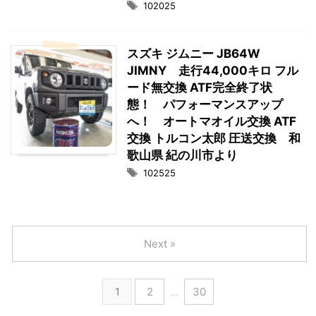
102025
スズキ ジムニー JB64W
JIMNY 走行44,000キロ フル
ード無交換 ATF完全終了状
態！ パフォーマンスアップ
へ！ オートマオイル交換 ATF
交換 トルコン太郎 圧送交換 和
歌山県 紀の川市より
102525
Next »
1
2
…
30