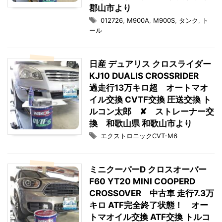
郡山市より
012726
,
M900A
,
M900S
,
タンク
,
ト
ール
日産 デュアリス クロスライダー
KJ10 DUALIS CROSSRIDER
過走行13万キロ超 オートマオ
イル交換 CVTF交換 圧送交換 ト
ルコン太郎 ✘ ストレーナー交
換 和歌山県 和歌山市より
エクストロニックCVT-M6
ミニクーパーD クロスオーバー
F60 YT20 MINI COOPERD
CROSSOVER 中古車 走行7.3万
キロ ATF完全終了状態！ オー
トマオイル交換 ATF交換 トルコ