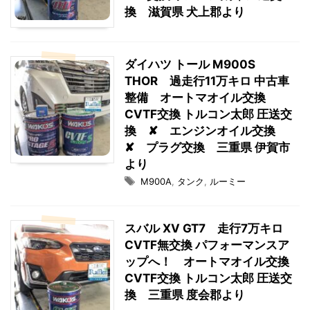
換 滋賀県 犬上郡より
ダイハツ トール M900S
THOR 過走行11万キロ 中古車
整備 オートマオイル交換
CVTF交換 トルコン太郎 圧送交
換 ✘ エンジンオイル交換
✘ プラグ交換 三重県 伊賀市
より
M900A
,
タンク
,
ルーミー
スバル XV GT7 走行7万キロ
CVTF無交換 パフォーマンスア
ップへ！ オートマオイル交換
CVTF交換 トルコン太郎 圧送交
換 三重県 度会郡より