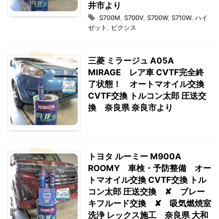
井市より
S700M
,
S700V
,
S700W
,
S710W
,
ハイ
ゼット
,
ピクシス
三菱 ミラージュ A05A
MIRAGE レア車 CVTF完全終
了状態！ オートマオイル交換
CVTF交換 トルコン太郎 圧送交
換 奈良県 奈良市より
トヨタ ルーミー M900A
ROOMY 車検・予防整備 オー
トマオイル交換 CVTF交換 トル
コン太郎 圧送交換 ✘ ブレー
キフルード交換 ✘ 吸気燃焼室
洗浄 レックス施工 奈良県 大和