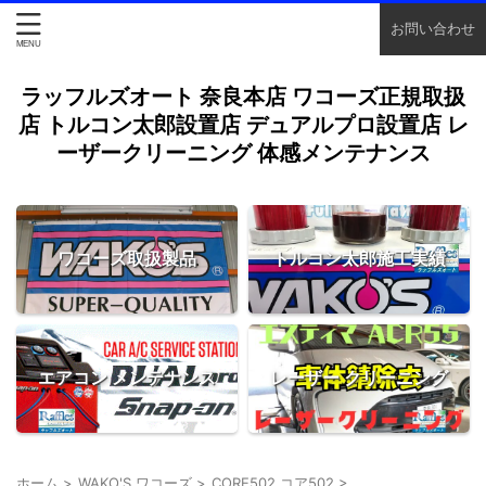
お問い合わせ
ラッフルズオート 奈良本店 ワコーズ正規取扱
店 トルコン太郎設置店 デュアルプロ設置店 レ
ーザークリーニング 体感メンテナンス
ワコーズ取扱製品
トルコン太郎施工実績
エアコン メンテナンス
レーザー クリーニング
ホーム
>
WAKO'S ワコーズ
>
CORE502 コア502
>