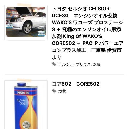
トヨタ セルシオ CELSIOR
UCF30 エンジンオイル交換
WAKO’S ワコーズ プロステージ
S ＋ 究極のエンジンオイル用添
加剤 King Of WAKO'S
CORE502 ＋ PAC-P パワーエア
コンプラス施工 三重県 伊賀市
より
セルシオ
,
プリウス
,
燃費
コア502 CORE502
燃費