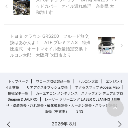
ッドカバー オイル漏れ修理 奈良県 大
和郡山市
トヨタ クラウン GRS200 フルード無交
換はあかんよ！ ATF プレミアムS 特殊
圧送式 オートマオイル数量指定交換 ト
ルコン太郎 大阪府 吹田市より
トップページ
ワコーズ取扱製品一覧
トルコン太郎
エンジンオ
イル交換
リアアクスルブッシュ交換
アクセスマップ Access Map
投稿記事一覧
カーエアコン メンテナンス スナップオン デュアルプロ
Snapon DUALPRO
レーザー クリーニング LASER CLEANING【錆取
り・塗装除去・汚れ除去・酸化被膜除去・カーボン除去・スラッジ除去】
販売（中古車）
SNS
2026年 8月