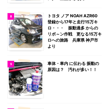
トヨタ ノア NOAH AZR60
8
登録から17年と走行15万キ
ロ・・・ 振動過多 からの
リボ～ン作戦 更なる15万キ
ロへの旅路 兵庫県 神戸市
より
車体・車内 に伝わる 振動の
9
原因は？ 汚れが多い！！