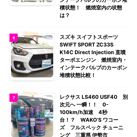
積状態！ 燃焼室内の状態
は？
スズキ スイフトスポーツ
6
SWIFT SPORT ZC33S
K14C Direct Injection 直噴
ターボエンジン 燃焼室内・
インテークバルブのカーボン
堆積状態比較！
レクサス LS460 USF40 別
7
次元へ 一瞬！！ 0-
100km/h加速 4秒
台！？ WAKO’S ワコー
ズ フルスペック チューニ
ング 三重県 伊勢市