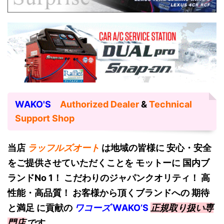
WAKO'S
Authorized Dealer
&
Technical
Support Shop
当店
ラッフルズオート
は地域の皆様に 安心・安全
をご提供させていただくことを モットーに 国内ブ
ランドNo 1！
こだわりのジャパンクオリティ！ 高
性能・高品質！ お客様から頂くブランドへの 期待
と満足 に貢献の
ワコーズ
W
AKO’S
正規取り扱い専
門店
です。