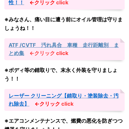
性！！
←クリック
click
※みなさん、痛い目に遭う前にオイル管理は守りま
しょうね！！
ATF /CVTF 汚れ具合 車種 走行距離別 ま
とめ集
←クリック
click
※ボディ等の錆取りで、末永く外装を守りましょ
う！！
レーザー クリーニング【錆取り・塗装除去・汚
れ除去】
←クリック
click
※エアコンメンテナンスで、燃費の悪化を防ぎつつ