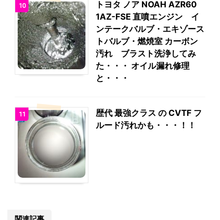
トヨタ ノア NOAH AZR60
10
1AZ-FSE 直噴エンジン イ
ンテークバルブ・エキゾース
トバルブ・燃焼室 カーボン
汚れ ブラスト洗浄してみ
た・・・ オイル漏れ修理
と・・・
歴代 最強クラス の CVTF フ
11
ルード汚れかも・・・！！
関連記事