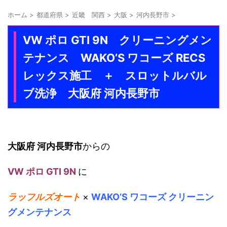
ホーム
>
都道府県
>
近畿 関西
>
大阪
>
河内長野市
>
VW ポロ GTI 9N クリーニングメン
テナンス WAKO’S ワコーズ RECS
レックス施工 ＋ スロットルバル
ブ洗浄 大阪府 河内長野市
大阪府 河内長野市
からの
VW ポロ GTI 9N
に
ラッフルズオート
×
WAKO’S ワコーズ クリーニン
グメンテナンス