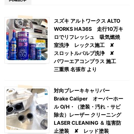
スズキ アルトワークス ALTO
WORKS HA36S 走行10万キ
ロでリフレッシュ 吸気燃焼
室洗浄 レックス施工 ✘
スロットルバルブ洗浄 ✘
パワーエアコンプラス 施工
三重県 名張市 より
対向ブレーキキャリパー
Brake Caliper オーバーホー
ル O/H・（塗装・汚れ・サビ
除去）レーザー クリーニング
LASER CLEANING ＆ 塩害防
止塗装 ✘ レッド塗装