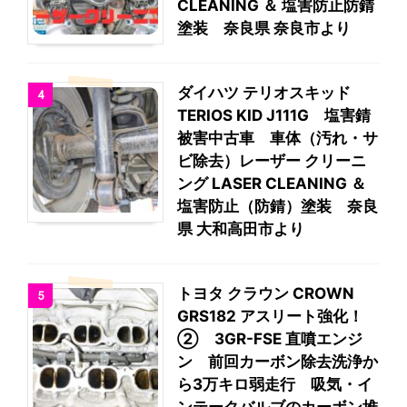
CLEANING ＆ 塩害防止防錆
塗装 奈良県 奈良市より
ダイハツ テリオスキッド
4
TERIOS KID J111G 塩害錆
被害中古車 車体（汚れ・サ
ビ除去）レーザー クリーニ
ング LASER CLEANING ＆
塩害防止（防錆）塗装 奈良
県 大和高田市より
トヨタ クラウン CROWN
5
GRS182 アスリート強化！
② 3GR-FSE 直噴エンジ
ン 前回カーボン除去洗浄か
ら3万キロ弱走行 吸気・イ
ンテークバルブのカーボン堆