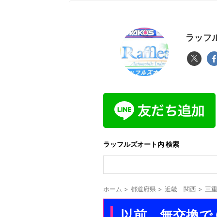
ラッフル
ラッフルズオート内 検索
ホーム
>
都道府県
>
近畿 関西
>
三
以前、無交換で 