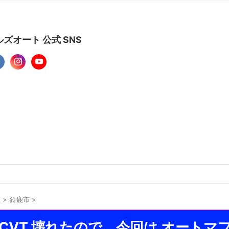
ズオート 公式 SNS
重
>
鈴鹿市
>
CVT 壊れたので、今回は オートマフル