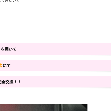
してみたいと
F
を用いて
式
にて
 完全交換！！