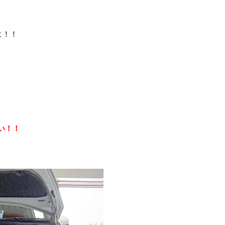
よ！！
い！！