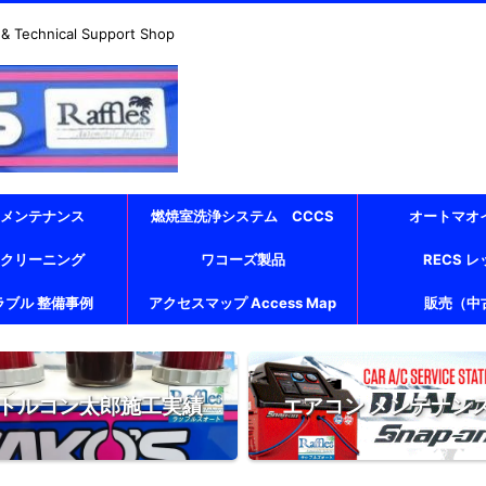
echnical Support Shop
 メンテナンス
燃焼室洗浄システム CCCS
オートマオ
 クリーニング
ワコーズ製品
RECS 
ラブル 整備事例
アクセスマップ Access Map
販売（中
トルコン太郎施工実績
エアコン メンテナン