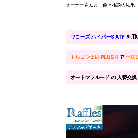
オーナーさんと、色々相談の結果
ワコーズ ハイパーS ATF
を用
トルコン太郎 PLUS !!
で
圧送
オートマフルード の 入替交換