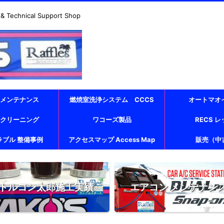
echnical Support Shop
 メンテナンス
燃焼室洗浄システム CCCS
オートマオ
 クリーニング
ワコーズ製品
RECS 
ラブル 整備事例
アクセスマップ Access Map
販売（中
トルコン太郎施工実績
エアコン メンテナン