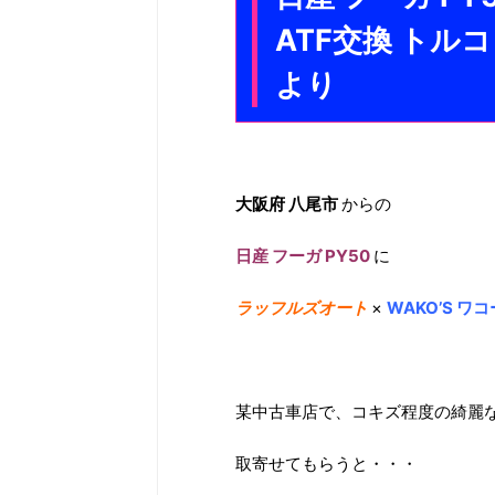
ATF交換 ト
より
大阪府 八尾市
からの
日産 フーガ PY50
に
ラッフルズオート
×
WAKO’S 
某中古車店で、コキズ程度の綺麗
取寄せてもらうと・・・