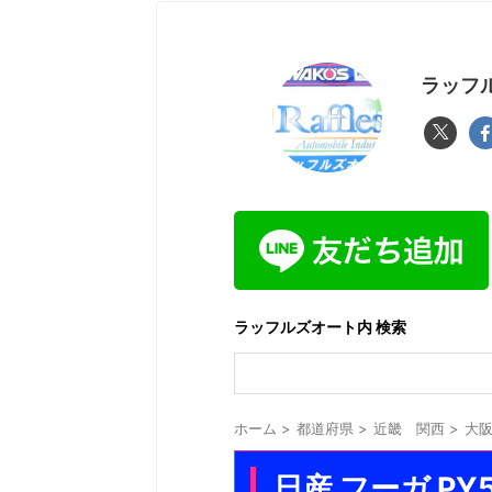
ラッフル
ラッフルズオート内 検索
ホーム
>
都道府県
>
近畿 関西
>
大
日産 フーガ 