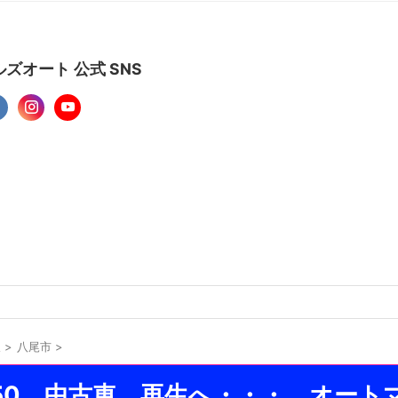
ズオート 公式 SNS
阪
>
八尾市
>
PY50 中古車 再生へ・・・ オー