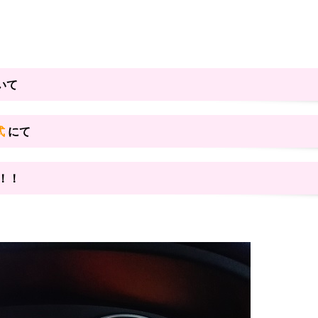
いて
式
にて
！！