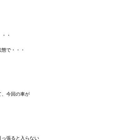
・・・
状態で・・・
て、今回の車が
引っ張ると入らない