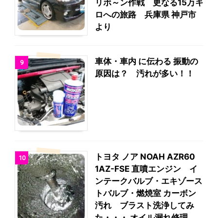
リボ～ン作戦 更なる15万キ
ロへの旅路 兵庫県 神戸市
より
車体・車内 に伝わる 振動の
9
原因は？ 汚れが多い！！
トヨタ ノア NOAH AZR60
10
1AZ-FSE 直噴エンジン イ
ンテークバルブ・エキゾース
トバルブ・燃焼室 カーボン
汚れ ブラスト洗浄してみ
た・・・ オイル漏れ修理