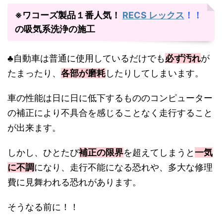
※ワコーズ製品１番人気！
RECS レックス
！！
の吸気系洗浄の施工
♣自動車は普通に使用しているだけでも
必ず汚れ
が
たまったり、
各部が磨耗
したりしてしまいます。
車の性能は日に日に低下するもののコンピューター
の補正により不具合を感じることなく走行すること
が出来ます。
しかし、ひとたび
補正の限界
を超えてしまうと
一気
に不調
になり、走行不能になる恐れや、多大な修理
費に見舞われる恐れがあります。
そうなる前に！！