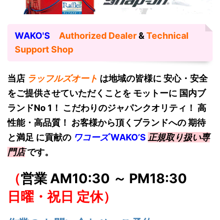
WAKO'S
Authorized Dealer
&
Technical
Support Shop
当店
ラッフルズオート
は地域の皆様に 安心・安全
をご提供させていただくことを モットーに 国内ブ
ランドNo 1！
こだわりのジャパンクオリティ！ 高
性能・高品質！ お客様から頂くブランドへの 期待
と満足 に貢献の
ワコーズ
W
AKO’S
正規取り扱い専
門店
です。
（
営業 AM10:30 ～ PM18:30
日曜・祝日 定休）