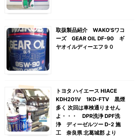
取扱製品紹介 WAKO'Sワコ
ーズ GEAR OIL DF-90 ギ
ヤオイルディーエフ９０
トヨタ ハイエース HIACE
KDH201V 1KD-FTV 黒煙
多く 次回は車検通りません
よ・・・ DPR洗浄 DPF洗
浄 ディーゼルツー D-2 施
工 奈良県 北葛城郡 より