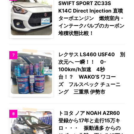
SWIFT SPORT ZC33S
K14C Direct Injection 直噴
ターボエンジン 燃焼室内・
インテークバルブのカーボン
堆積状態比較！
レクサス LS460 USF40 別
7
次元へ 一瞬！！ 0-
100km/h加速 4秒
台！？ WAKO’S ワコー
ズ フルスペック チューニ
ング 三重県 伊勢市
トヨタ ノア NOAH AZR60
8
登録から17年と走行15万キ
ロ・・・ 振動過多 からの