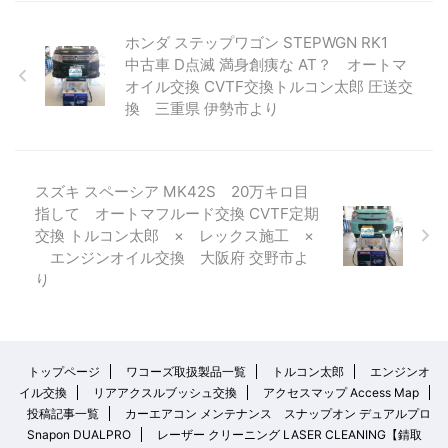
ホンダ ステップワゴン STEPWGN RK1
中古車 D点滅 満身創痍な AT？ オートマ
オイル交換 CVTF交換トルコン太郎 圧送交
換 三重県 伊勢市より
スズキ スペーシア MK42S 20万キロ目
指して オートマフルード交換 CVTF定期
交換 トルコン太郎 × レックス施工 ×
エンジンオイル交換 大阪府 交野市よ
り
トップページ
ワコーズ取扱製品一覧
トルコン太郎
エンジンオ
イル交換
リアアクスルブッシュ交換
アクセスマップ Access Map
投稿記事一覧
カーエアコン メンテナンス スナップオン デュアルプロ
Snapon DUALPRO
レーザー クリーニング LASER CLEANING【錆取