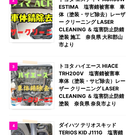
2
ESTIMA 塩害錆被害車 車
体（塗装・サビ除去）レーザ
ー クリーニング LASER
CLEANING ＆ 塩害防止防錆
塗装 施工 奈良県 大和郡山
市より
トヨタ ハイエース HIACE
3
TRH200V 塩害錆被害車
車体（塗装・サビ除去）レー
ザー クリーニング LASER
CLEANING ＆ 塩害防止防錆
塗装 奈良県 奈良市より
ダイハツ テリオスキッド
4
TERIOS KID J111G 塩害錆