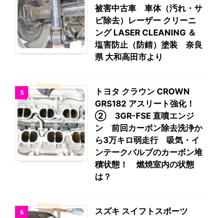
被害中古車 車体（汚れ・サ
ビ除去）レーザー クリーニ
ング LASER CLEANING ＆
塩害防止（防錆）塗装 奈良
県 大和高田市より
トヨタ クラウン CROWN
5
GRS182 アスリート強化！
② 3GR-FSE 直噴エンジ
ン 前回カーボン除去洗浄か
ら3万キロ弱走行 吸気・イ
ンテークバルブのカーボン堆
積状態！ 燃焼室内の状態
は？
スズキ スイフトスポーツ
6