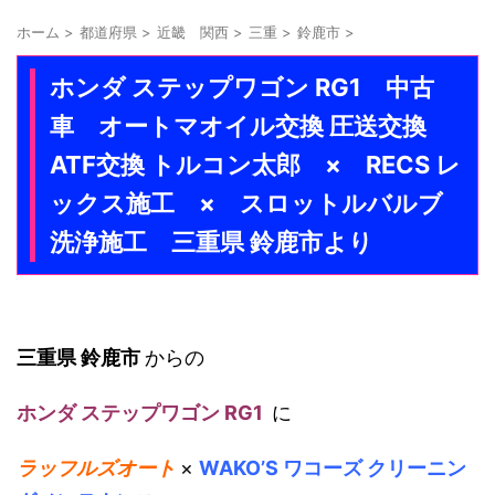
ホーム
>
都道府県
>
近畿 関西
>
三重
>
鈴鹿市
>
ホンダ ステップワゴン RG1 中古
車 オートマオイル交換 圧送交換
ATF交換 トルコン太郎 × RECS レ
ックス施工 × スロットルバルブ
洗浄施工 三重県 鈴鹿市より
三重県 鈴鹿市
からの
ホンダ ステップワゴン RG1
に
ラッフルズオート
×
WAKO’S ワコーズ クリーニン