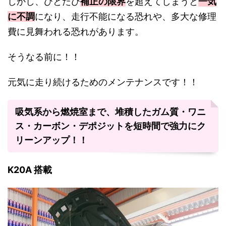
しかし、ひとたび
補正の限界
を超えてしまうと
一気
に不調
になり、走行不能になる恐れや、多大な修理
費に見舞われる恐れがあります。
そうなる前に！！
元気に走り続けるためのメンテナンスです！！
吸気系から燃焼室まで、堆積したガム質・ワニ
ス・カーボン・デポジットを短時間で強力にク
リーンアップ！！
K20A 搭載