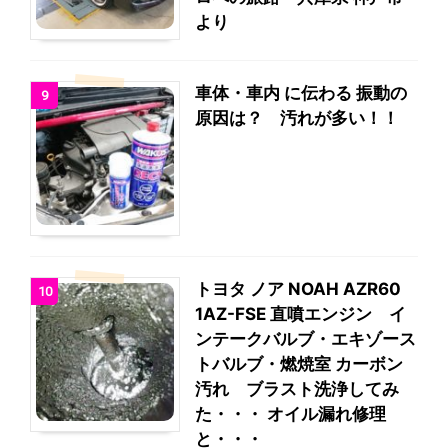
より
車体・車内 に伝わる 振動の
9
原因は？ 汚れが多い！！
トヨタ ノア NOAH AZR60
10
1AZ-FSE 直噴エンジン イ
ンテークバルブ・エキゾース
トバルブ・燃焼室 カーボン
汚れ ブラスト洗浄してみ
た・・・ オイル漏れ修理
と・・・