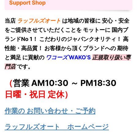
Support Shop
当店
ラッフルズオート
は地域の皆様に 安心・安全
をご提供させていただくことを モットーに 国内ブ
ランドNo 1！
こだわりのジャパンクオリティ！ 高
性能・高品質！ お客様から頂くブランドへの 期待
と満足 に貢献の
ワコーズ
W
AKO’S
正規取り扱い専
門店
です。
（
営業 AM10:30 ～ PM18:30
日曜・祝日 定休）
作業の お問い合わせ・ご予約
ラッフルズオート ホームページ