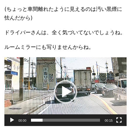
(ちょっと車間離れたように見えるのは汚い黒煙に
怯んだから)
ドライバーさんは、全く気づいてないでしょうね。
ルームミラーにも写りませんからね。
動
画
プ
レ
ー
ヤ
ー
00:00
00:15