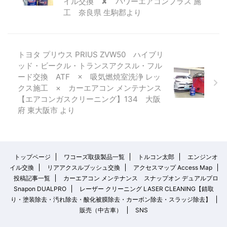
イル交換 ✘ パワーエアコンプラス 施
工 奈良県 生駒郡より
トヨタ プリウス PRIUS ZVW50 ハイブリ
ッド・ビークル・トランスアクスル・フル
ード交換 ATF × 吸気燃焼室洗浄 レッ
クス施工 × カーエアコン メンテナンス
【エアコンガスクリーニング】134 大阪
府 東大阪市 より
トップページ
ワコーズ取扱製品一覧
トルコン太郎
エンジンオ
イル交換
リアアクスルブッシュ交換
アクセスマップ Access Map
投稿記事一覧
カーエアコン メンテナンス スナップオン デュアルプロ
Snapon DUALPRO
レーザー クリーニング LASER CLEANING【錆取
り・塗装除去・汚れ除去・酸化被膜除去・カーボン除去・スラッジ除去】
販売（中古車）
SNS