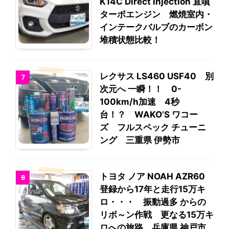
K14C Direct Injection 直噴
ターボエンジン 燃焼室内・
インテークバルブのカーボン
堆積状態比較！
レクサス LS460 USF40 別
7
次元へ 一瞬！！ 0-
100km/h加速 4秒
台！？ WAKO’S ワコー
ズ フルスペック チューニ
ング 三重県 伊勢市
トヨタ ノア NOAH AZR60
8
登録から17年と走行15万キ
ロ・・・ 振動過多 からの
リボ～ン作戦 更なる15万キ
ロへの旅路 兵庫県 神戸市