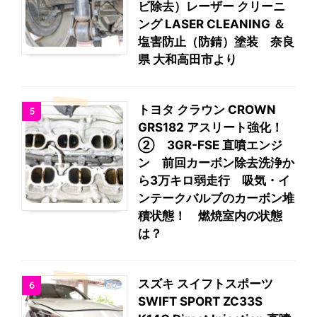
ビ除去）レーザー クリーニ
ング LASER CLEANING ＆
塩害防止（防錆）塗装 奈良
県 大和高田市より
トヨタ クラウン CROWN
5
GRS182 アスリート強化！
② 3GR-FSE 直噴エンジ
ン 前回カーボン除去洗浄か
ら3万キロ弱走行 吸気・イ
ンテークバルブのカーボン堆
積状態！ 燃焼室内の状態
は？
スズキ スイフトスポーツ
6
SWIFT SPORT ZC33S