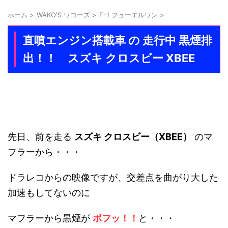
ホーム
>
WAKO'S ワコーズ
>
F-1 フューエルワン
>
直噴エンジン搭載車 の 走行中 黒煙排
出！！ スズキ クロスビー XBEE
先日、前を走る
スズキ クロスビー（XBEE）
のマ
フラーから・・・
ドラレコからの映像ですが、交差点を曲がり大した
加速もしてないのに
マフラーから黒煙が
ボフッ！！
と・・・