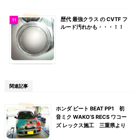
歴代 最強クラス の CVTF フ
11
ルード汚れかも・・・！！
関連記事
ホンダ ビート BEAT PP1 初
音ミク WAKO’S RECS ワコー
ズ レックス施工 三重県より