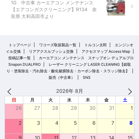
1G 中古車 カーエアコン メンテナンス
【エアコンガスクリーニング】R134 奈
良県 大和高田市より
トップページ
ワコーズ取扱製品一覧
トルコン太郎
エンジンオ
イル交換
リアアクスルブッシュ交換
アクセスマップ Access Map
投稿記事一覧
カーエアコン メンテナンス スナップオン デュアルプロ
Snapon DUALPRO
レーザー クリーニング LASER CLEANING【錆取
り・塗装除去・汚れ除去・酸化被膜除去・カーボン除去・スラッジ除去】
販売（中古車）
SNS
2026年 8月
日
月
火
水
木
金
土
26
27
28
29
30
31
1
2
3
4
5
6
7
8
9
10
11
12
13
14
15