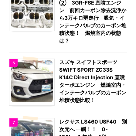
② 3GR-FSE 直噴エンジ
ン 前回カーボン除去洗浄か
ら3万キロ弱走行 吸気・イ
ンテークバルブのカーボン堆
積状態！ 燃焼室内の状態
は？
スズキ スイフトスポーツ
6
SWIFT SPORT ZC33S
K14C Direct Injection 直噴
ターボエンジン 燃焼室内・
インテークバルブのカーボン
堆積状態比較！
レクサス LS460 USF40 別
7
次元へ 一瞬！！ 0-