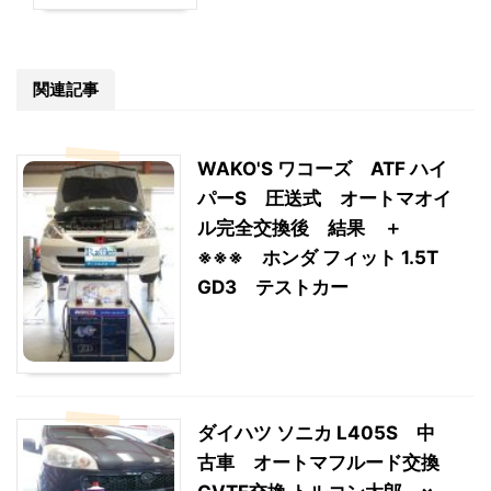
関連記事
WAKO'S ワコーズ ATF ハイ
パーS 圧送式 オートマオイ
ル完全交換後 結果 ＋
※※※ ホンダ フィット 1.5T
GD3 テストカー
ダイハツ ソニカ L405S 中
古車 オートマフルード交換