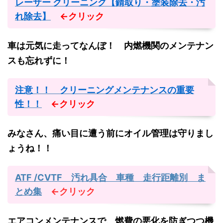
レーザー クリーニング【錆取り・塗装除去・汚
れ除去】
←クリック
車は元気に走ってなんぼ！ 内燃機関のメンテナン
スも忘れずに！
注意！！ クリーニングメンテナンスの重要
性！！
←クリック
みなさん、痛い目に遭う前にオイル管理は守りまし
ょうね！！
ATF /CVTF 汚れ具合 車種 走行距離別 ま
とめ集
←クリック
エアコンメンテナンスで、燃費の悪化を防ぎつつ機