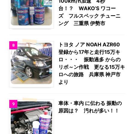
100km/h加速 4秒
台！？ WAKO’S ワコー
ズ フルスペック チューニ
ング 三重県 伊勢市
トヨタ ノア NOAH AZR60
8
登録から17年と走行15万キ
ロ・・・ 振動過多 からの
リボ～ン作戦 更なる15万キ
ロへの旅路 兵庫県 神戸市
より
車体・車内 に伝わる 振動の
9
原因は？ 汚れが多い！！