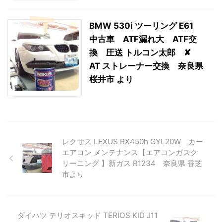
BMW 530i ツーリング E61
中古車 ATF漏れ大 ATF交
換 圧送 トルコン太郎 ✘
AT ストレーナー交換 奈良県
桜井市 より
レクサス LEXUS RX450h GYL20W カー
エアコン メンテナンス【エアコンガスク
リーニング 】新ガス R1234 奈良県 香芝
市より
ダイハツ テリオスキッド TERIOS KID J11