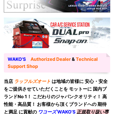
WAKO'S
Authorized Dealer
&
Technical
Support Shop
当店
ラッフルズオート
は地域の皆様に 安心・安全
をご提供させていただくことを モットーに 国内ブ
ランドNo 1！
こだわりのジャパンクオリティ！ 高
性能・高品質！ お客様から頂くブランドへの 期待
と満足 に貢献の
ワコーズ
W
AKO’S
正規取り扱い専