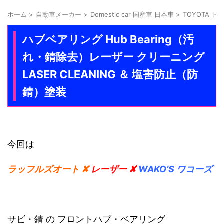
ホーム
>
自動車メーカー
>
Domestic car 国産車 日本車
>
TOYOTA ト
ハブベアリング Hub Bearing（汚
れ・錆除去）レーザー クリーニング
LASER CLEANING ＆ 塩害防止（防
錆）塗装
今回は
ラッフルズオート ✘
レーザー ✘
WAKO’S ワコーズ
サビ・錆 の フロントハブ・ベアリング