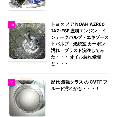
トヨタ ノア NOAH AZR60
10
1AZ-FSE 直噴エンジン イ
ンテークバルブ・エキゾース
トバルブ・燃焼室 カーボン
汚れ ブラスト洗浄してみ
た・・・ オイル漏れ修理
と・・・
歴代 最強クラス の CVTF フ
11
ルード汚れかも・・・！！