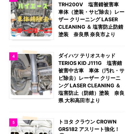
TRH200V 塩害錆被害車
車体（塗装・サビ除去）レー
ザー クリーニング LASER
CLEANING ＆ 塩害防止防錆
塗装 奈良県 奈良市より
ダイハツ テリオスキッド
4
TERIOS KID J111G 塩害錆
被害中古車 車体（汚れ・サ
ビ除去）レーザー クリーニ
ング LASER CLEANING ＆
塩害防止（防錆）塗装 奈良
県 大和高田市より
トヨタ クラウン CROWN
5
GRS182 アスリート強化！