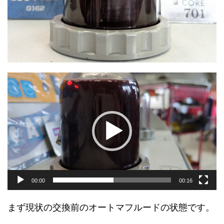
動
画
プ
レ
ー
ヤ
ー
00:00
00:16
まず現状の交換前のオートマフルードの状態です。