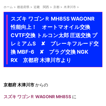
ホーム
>
都道府県
>
近畿 関西
>
京都
>
木津川市
>
スズキ ワゴンＲ MH85S WAGONR
性能向上！ オートマオイル交換
CVTF交換 トルコン太郎 圧送交換 プ
レミアムS ✘ ブレーキフルード交
換 MBF-6 ✘ プラグ交換 NGK
RX 京都府 木津川市より
京都府 木津川市
からの
スズキ ワゴンＲ WAGONR MH85S
に