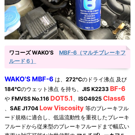
ワコーズ WAKO'S
MBF-6（マルチブレーキフ
ルード６）
WAKO'S MBF-6
は、
272℃
のドライ沸点 及び
BF-6
184℃
のウェット沸点 を持ち、
JIS K2233
DOT5.1
Class6
や
FMVSS No.116
、
ISO4925
Low Viscosity
、
SAE J1704
等のブレーキフル
ード規格に適合し、低温流動性を重視したブレーキ
フルードから従来型のブレーキフルードまで幅広い