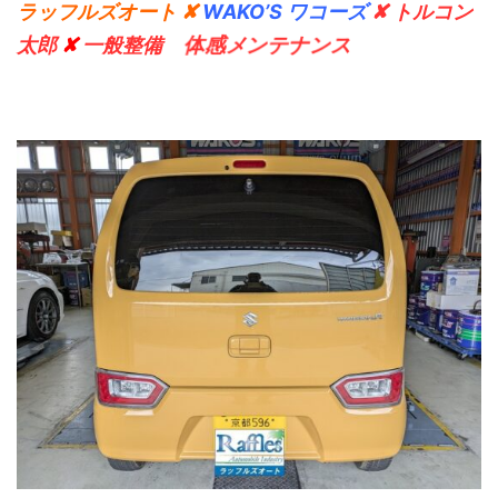
ラッフルズオート ✘
WAKO’S ワコーズ
✘ トルコン
太郎
✘
一般整備
体感メンテナンス