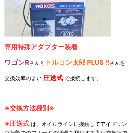
専用特殊アダプター装着
ワゴンR
トルコン太郎 PLUS !!
さんと
さんを
圧送式
交換効率のよい
で接続します。
※交換方法種別※
※圧送式
は、オイルラインに接続してアイドリン
グ状態でのフルードの循環を利用する高い交換率で