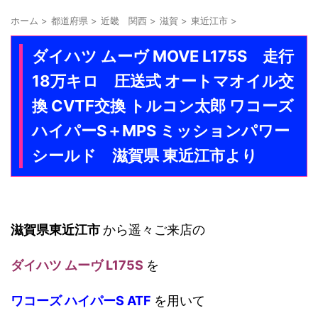
ホーム
>
都道府県
>
近畿 関西
>
滋賀
>
東近江市
>
ダイハツ ムーヴ MOVE L175S 走行
18万キロ 圧送式 オートマオイル交
換 CVTF交換 トルコン太郎 ワコーズ
ハイパーS＋MPS ミッションパワー
シールド 滋賀県 東近江市より
滋賀県東近江市
から遥々ご来店の
ダイハツ ムーヴ L175S
を
ワコーズ ハイパーS ATF
を用いて