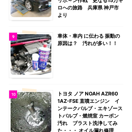
リボ～ン作戦 更なる15万キ
ロへの旅路 兵庫県 神戸市
より
車体・車内 に伝わる 振動の
9
原因は？ 汚れが多い！！
トヨタ ノア NOAH AZR60
10
1AZ-FSE 直噴エンジン イ
ンテークバルブ・エキゾース
トバルブ・燃焼室 カーボン
汚れ ブラスト洗浄してみ
た・・・ オイル漏れ修理