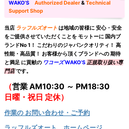
WAKO'S
Authorized Dealer
&
Technical
Support Shop
当店
ラッフルズオート
は地域の皆様に 安心・安全
をご提供させていただくことを モットーに 国内ブ
ランドNo 1！
こだわりのジャパンクオリティ！ 高
性能・高品質！ お客様から頂くブランドへの 期待
と満足 に貢献の
ワコーズ
W
AKO’S
正規取り扱い専
門店
です。
（
営業 AM10:30 ～ PM18:30
日曜・祝日 定休）
作業の お問い合わせ・ご予約
ラッフルズオート ホームページ