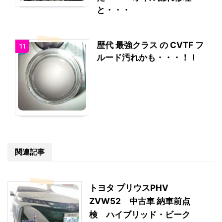
と・・・
歴代 最強クラス の CVTF フ
11
ルード汚れかも・・・！！
関連記事
トヨタ プリウスPHV
ZVW52 中古車 納車前点
検 ハイブリッド・ビーク