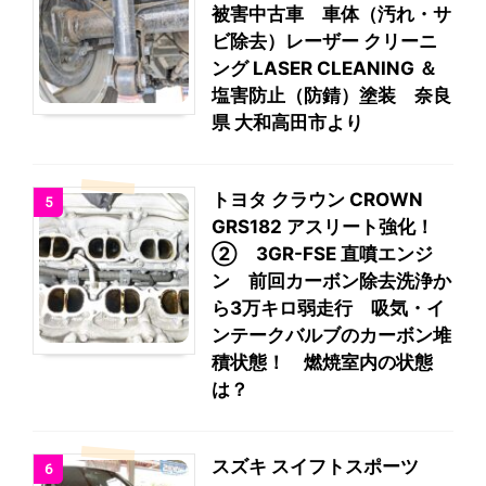
被害中古車 車体（汚れ・サ
ビ除去）レーザー クリーニ
ング LASER CLEANING ＆
塩害防止（防錆）塗装 奈良
県 大和高田市より
トヨタ クラウン CROWN
5
GRS182 アスリート強化！
② 3GR-FSE 直噴エンジ
ン 前回カーボン除去洗浄か
ら3万キロ弱走行 吸気・イ
ンテークバルブのカーボン堆
積状態！ 燃焼室内の状態
は？
スズキ スイフトスポーツ
6