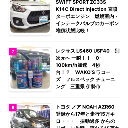
SWIFT SPORT ZC33S
K14C Direct Injection 直噴
ターボエンジン 燃焼室内・
インテークバルブのカーボン
堆積状態比較！
レクサス LS460 USF40 別
7
次元へ 一瞬！！ 0-
100km/h加速 4秒
台！？ WAKO’S ワコー
ズ フルスペック チューニ
ング 三重県 伊勢市
トヨタ ノア NOAH AZR60
8
登録から17年と走行15万キ
ロ・・・ 振動過多 からの